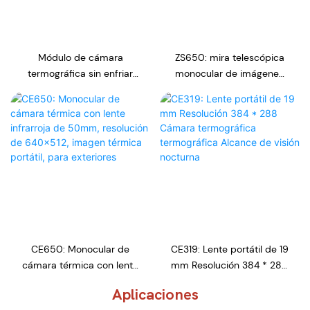
Módulo de cámara
ZS650: mira telescópica
termográfica sin enfriar
monocular de imágenes
de alta resolución
térmicas Hdaniee con alta
256*192px para Drone
resolución 640*512 para
caza
CE650: Monocular de
CE319: Lente portátil de 19
cámara térmica con lente
mm Resolución 384 * 288
infrarroja de 50mm,
Cámara termográfica
Aplicaciones
resolución de 640x512,
termográfica Alcance de