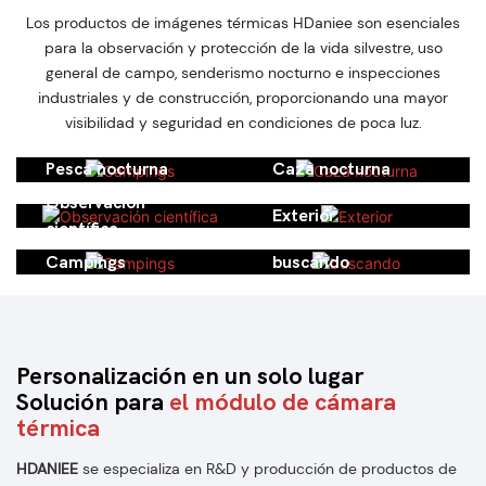
imagen térmica portátil,
visión nocturna
Los productos de imágenes térmicas HDaniee son esenciales
para exteriores
para la observación y protección de la vida silvestre, uso
general de campo, senderismo nocturno e inspecciones
industriales y de construcción, proporcionando una mayor
visibilidad y seguridad en condiciones de poca luz.
Pesca nocturna
Caza nocturna
Observación
Exterior
científica
Campings
buscando
Personalización en un solo lugar
Solución para
el módulo de cámara
térmica
HDANIEE
se especializa en R&D y producción de productos de