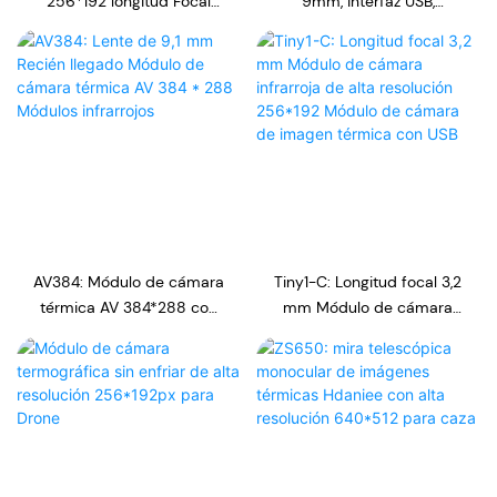
256*192 longitud Focal
9mm, interfaz USB,
9,1mm módulo de cámara
módulo de cámara de
infrarroja USB módulos
alta resolución 384*288,
infrarrojos para hogares
cámaras termográficas
inteligentes módulo de
centrales
cámara
AV384: Módulo de cámara
Tiny1-C: Longitud focal 3,2
térmica AV 384*288 con
mm Módulo de cámara
lente de 9,1 mm, nuevo
infrarroja de alta
módulo infrarrojo
resolución 256*192
Módulo de cámara de
imagen térmica con USB