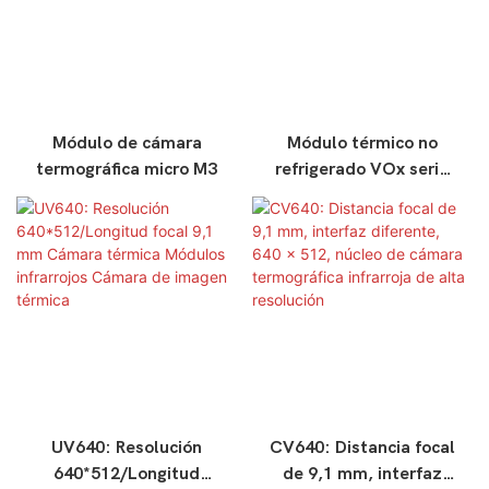
Módulo de cámara
Módulo térmico no
termográfica micro M3
refrigerado VOx serie
AC 640×512 para
drones1750328619067
807
UV640: Resolución
CV640: Distancia focal
640*512/Longitud
de 9,1 mm, interfaz