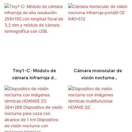
focal 9,1 mm Cámara
diferente, 640 x 512,
térmica Módulos
núcleo de cámara
infrarrojos Cámara de
termográfica infrarroja
imagen térmica
de alta resolución
Tiny1-C: Módulo de
Cámara monocular de
cámara infrarroja de
visión nocturna
alta resolución
infrarroja portátil CE
256*192 con longitud
640*512
focal de 3,2 mm y
módulo de cámara
termográfica con USB.