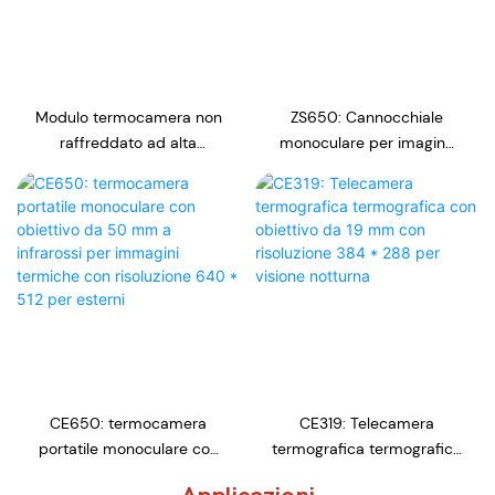
Modulo termocamera non
ZS650: Cannocchiale
raffreddato ad alta
monoculare per imaging
risoluzione 256 * 192px
termico HDdaniee con
per drone
alta risoluzione 640*512
per la caccia
CE650: termocamera
CE319: Telecamera
portatile monoculare con
termografica termografica
obiettivo da 50 mm a
con obiettivo da 19 mm