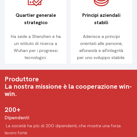
Quartier generale
Principi aziendali
strategico
stabili
Ha sede a Shenzhen e ha
Aderisce a principi
un istituto di ricerca a
orientati alle persone,
Wuhan per i progressi
all'onestà e all'integrità
tecnologici.
per uno sviluppo stabile.
Produttore
La nostra missione è la cooperazione win-
win.
200+
Dipendenti
︎ La società ha più di 200 dipendenti, che mostra una forza
lavoro forte