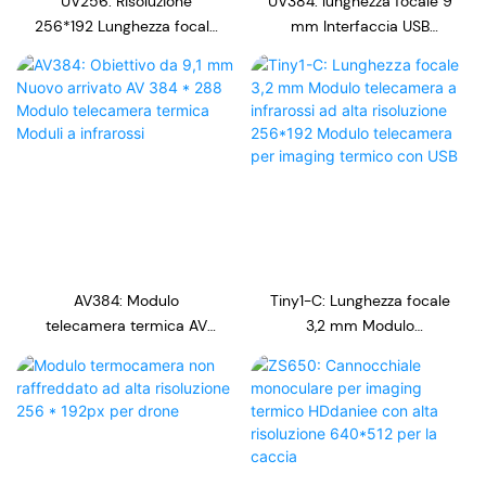
UV256: Risoluzione
UV384: lunghezza focale 9
256*192 Lunghezza focale
mm Interfaccia USB
9.1mm Modulo telecamera
Modulo telecamera
a infrarossi USB Moduli a
384*288 ad alta
infrarossi per famiglie
risoluzione Termocamere
intelligenti Modulo
core
telecamera
AV384: Modulo
Tiny1-C: Lunghezza focale
telecamera termica AV
3,2 mm Modulo
384*288 con obiettivo da
telecamera a infrarossi ad
9,1 mm, nuovo arrivato,
alta risoluzione 256*192
moduli a infrarossi
Modulo telecamera per
imaging termico con USB