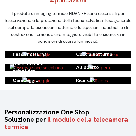
Applicazioni
infrarossi per immagini
con risoluzione 384 * 288
termiche con risoluzione
per visione notturna
I prodotti di imaging termico HDANIEE sono essenziali per
640 * 512 per esterni
l'osservazione e la protezione della fauna selvatica, l'uso generale
sul campo, le escursioni notturne e le ispezioni industriali e di
costruzione, fornendo una maggiore visibilità e sicurezza in
condizioni di scarsa luminosità.
Pesca notturna
Caccia notturna
Osservazione
All'aperto
scientifica
Campeggio
Ricerca
Personalizzazione One Stop
Soluzione per
il modulo della telecamera
termica