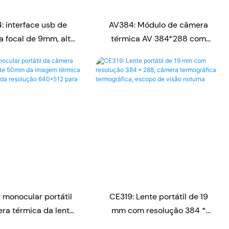
: interface usb de
AV384: Módulo de câmera
a focal de 9mm, alta
térmica AV 384*288 com
ão 384*288, módulo
lente de 9,1 mm e módulo
era, termovisores
infravermelho
 monocular portátil
CE319: Lente portátil de 19
ra térmica da lente
mm com resolução 384 *
a imagem térmica
288, câmera termográfica