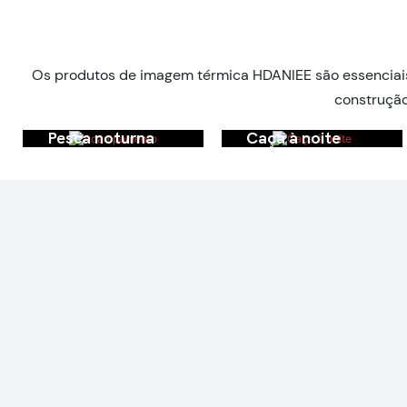
resolução 256 * 192 Módulo
192px para dr
de câmera de imagem
térmica com USB
Os produtos de imagem térmica HDANIEE são essenciais 
construção
Pesca noturna
Caça à noite