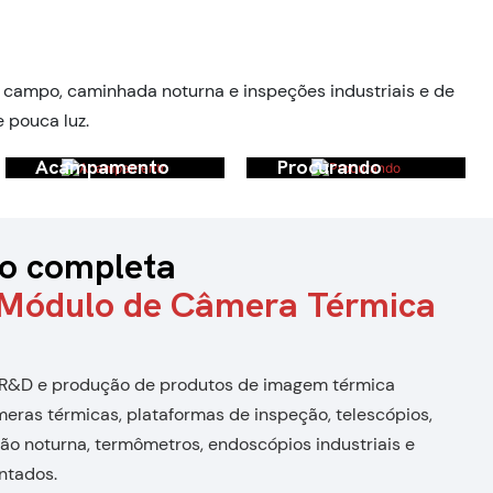
rmelha da resolução
termográfica, escopo de
512 para exterior
visão noturna
 campo, caminhada noturna e inspeções industriais e de
 pouca luz.
Acampamento
Procurando
ão completa
Módulo de Câmera Térmica
m R&D e produção de produtos de imagem térmica
meras térmicas, plataformas de inspeção, telescópios,
são noturna, termômetros, endoscópios industriais e
ntados.