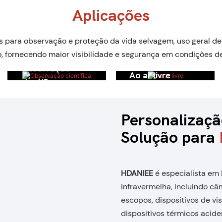
one
para caça
infrave
Aplicações
640*
para observação e proteção da vida selvagem, uso geral de
, fornecendo maior visibilidade e segurança em condições de
Observação
Ao ar livre
científica
Personalizaç
Solução para
HDANIEE
é especialista e
infravermelha, incluindo câ
escopos, dispositivos de vi
dispositivos térmicos acide