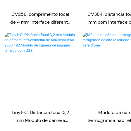
CV256: comprimento focal
CV384: distância foc
de 4 mm interface diferente
mm com interface d
módulo de câmera de
Resolução 384 * 28
resolução 256 * 192
de câmera termov
termovisores
Tiny1-C: Distância focal 3,2
Módulo de câ
mm Módulo de câmera
termográfica não re
infravermelha de alta
de alta resolução