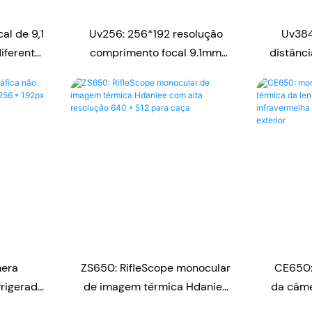
al de 9,1
Uv256: 256*192 resolução
Uv384
iferente
comprimento focal 9.1mm
distânci
8 Módulo
usb módulo de câmera
resoluç
isores
infravermelha módulos
de câm
infravermelhos para famílias
inteligentes módulo de
câmera
mera
ZS650: RifleScope monocular
CE650:
frigerada
de imagem térmica Hdaniee
da câme
 256 *
com alta resolução 640 * 512
50mm d