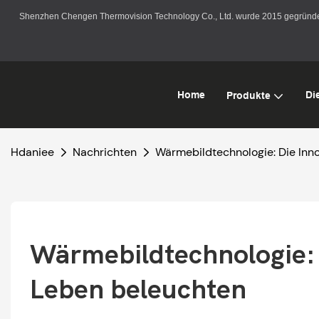
Shenzhen Chengen Thermovision Technology Co., Ltd. wurde 2015 gegründet. 
Home
Di
Produkte
Hdaniee
Nachrichten
Wärmebildtechnologie: Die Inno
Wärmebildtechnologie: D
Leben beleuchten