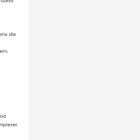
rozess
oms die
ern.
und
omplexer