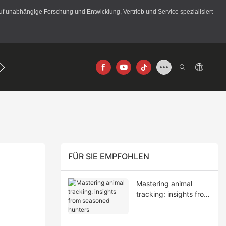
 unabhängige Forschung und Entwicklung, Vertrieb und Service spezialisiert
256×192
640×512
FÜR SIE EMPFOHLEN
Mastering animal
tracking: insights from
seasoned hunters