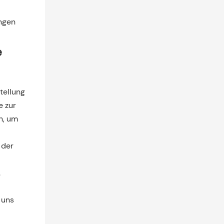
ungen
e
tellung
e zur
n, um
 der
.
 uns