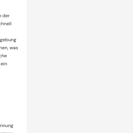
n der
hnell
.
Umgebung
nen, was
iche
 ein
ennung