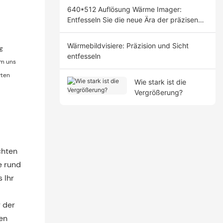
640*512 Auflösung Wärme Imager:
Entfesseln Sie die neue Ära der präzisen
Erkennung
Wärmebildvisiere: Präzision und Sicht
ag
entfesseln
um uns
rten
Wie stark ist die
Vergrößerung?
chten
e rund
 Ihr
 der
en