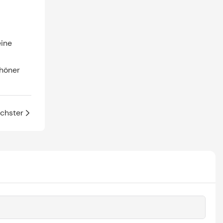
ine 
höner 
chster