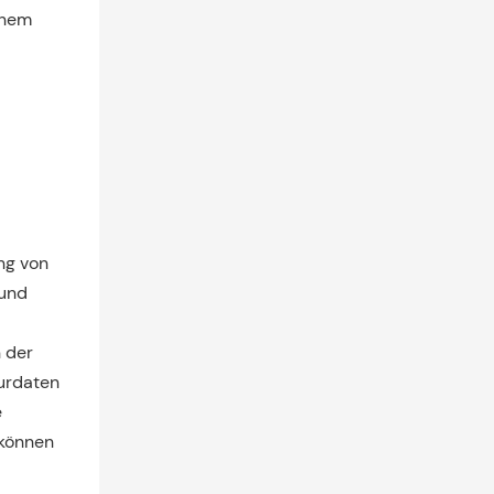
inem
ng von
 und
 der
turdaten
e
 können