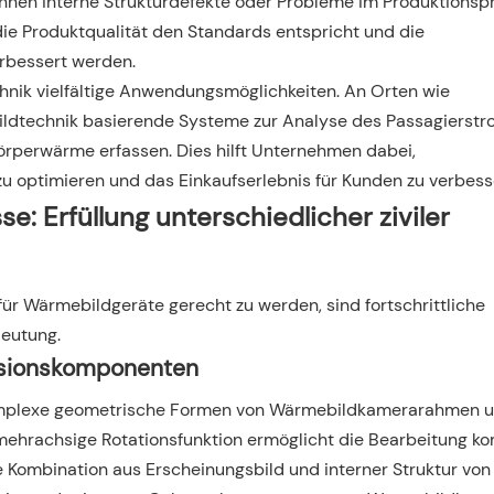
önnen interne Strukturdefekte oder Probleme im Produktionsp
 die Produktqualität den Standards entspricht und die
erbessert werden.
hnik vielfältige Anwendungsmöglichkeiten. An Orten wie
ldtechnik basierende Systeme zur Analyse des Passagierstr
örperwärme erfassen. Dies hilft Unternehmen dabei,
zu optimieren und das Einkaufserlebnis für Kunden zu verbess
: Erfüllung unterschiedlicher ziviler
für Wärmebildgeräte gerecht zu werden, sind fortschrittliche
deutung.
zisionskomponenten
omplexe geometrische Formen von Wärmebildkamerarahmen 
ehrachsige Rotationsfunktion ermöglicht die Bearbeitung k
te Kombination aus Erscheinungsbild und interner Struktur von