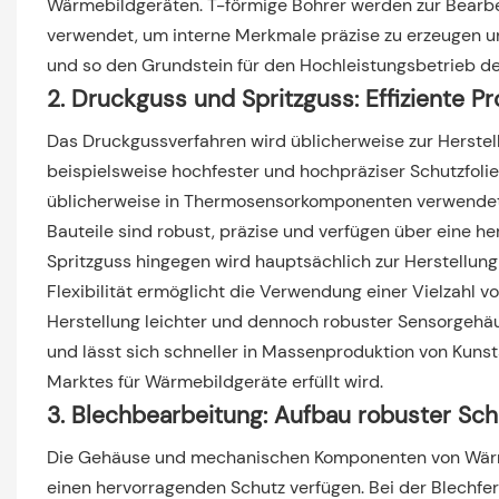
Wärmebildgeräten. T-förmige Bohrer werden zur Bear
verwendet, um interne Merkmale präzise zu erzeugen u
und so den Grundstein für den Hochleistungsbetrieb de
2. Druckguss und Spritzguss: Effiziente P
Das Druckgussverfahren wird üblicherweise zur Herst
beispielsweise hochfester und hochpräziser Schutzfoli
üblicherweise in Thermosensorkomponenten verwendet w
Bauteile sind robust, präzise und verfügen über eine 
Spritzguss hingegen wird hauptsächlich zur Herstellun
Flexibilität ermöglicht die Verwendung einer Vielzahl v
Herstellung leichter und dennoch robuster Sensorgehäu
und lässt sich schneller in Massenproduktion von Kunst
Marktes für Wärmebildgeräte erfüllt wird.
3. Blechbearbeitung: Aufbau robuster Sc
Die Gehäuse und mechanischen Komponenten von Wärme
einen hervorragenden Schutz verfügen. Bei der Blechf