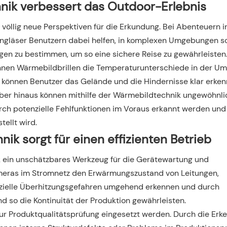
nik verbessert das Outdoor-Erlebnis
öllig neue Perspektiven für die Erkundung. Bei Abenteuern i
ngläser Benutzern dabei helfen, in komplexen Umgebungen sc
gen zu bestimmen, um so eine sichere Reise zu gewährleisten
önnen Wärmebildbrillen die Temperaturunterschiede in der 
 können Benutzer das Gelände und die Hindernisse klar erken
rüber hinaus können mithilfe der Wärmebildtechnik ungewöhnl
ch potenzielle Fehlfunktionen im Voraus erkannt werden und
ellt wird.
ik sorgt für einen effizienten Betrieb
ik ein unschätzbares Werkzeug für die Gerätewartung und
meras im Stromnetz den Erwärmungszustand von Leitungen,
zielle Überhitzungsgefahren umgehend erkennen und durch
d so die Kontinuität der Produktion gewährleisten.
zur Produktqualitätsprüfung eingesetzt werden. Durch die Erk