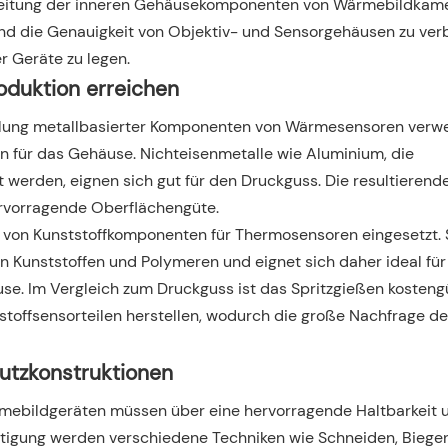
beitung der inneren Gehäusekomponenten von Wärmebildkam
nd die Genauigkeit von Objektiv- und Sensorgehäusen zu ver
r Geräte zu legen.
roduktion erreichen
ellung metallbasierter Komponenten von Wärmesensoren verw
en für das Gehäuse. Nichteisenmetalle wie Aluminium, die
erden, eignen sich gut für den Druckguss. Die resultierend
hervorragende Oberflächengüte.
g von Kunststoffkomponenten für Thermosensoren eingesetzt. 
on Kunststoffen und Polymeren und eignet sich daher ideal für
se. Im Vergleich zum Druckguss ist das Spritzgießen kosteng
stoffsensorteilen herstellen, wodurch die große Nachfrage des
hutzkonstruktionen
bildgeräten müssen über eine hervorragende Haltbarkeit 
ertigung werden verschiedene Techniken wie Schneiden, Biege