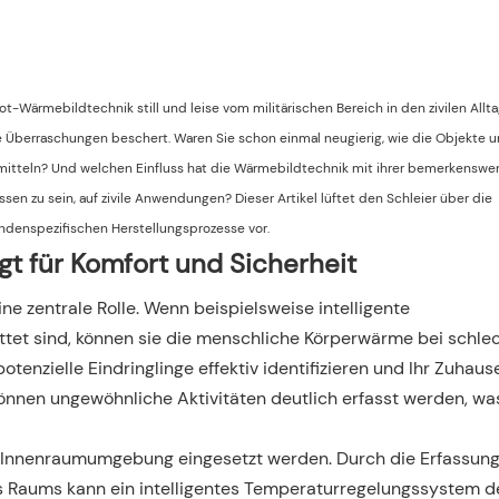
ot-Wärmebildtechnik still und leise vom militärischen Bereich in den zivilen Allt
Überraschungen beschert. Waren Sie schon einmal neugierig, wie die Objekte 
ermitteln? Und welchen Einfluss hat die Wärmebildtechnik mit ihrer bemerkenswe
en zu sein, auf zivile Anwendungen? Dieser Artikel lüftet den Schleier über die
undenspezifischen Herstellungsprozesse vor.
t für Komfort und Sicherheit
e zentrale Rolle. Wenn beispielsweise intelligente
tet sind, können sie die menschliche Körperwärme bei schle
otenzielle Eindringlinge effektiv identifizieren und Ihr Zuhaus
önnen ungewöhnliche Aktivitäten deutlich erfasst werden, was
 Innenraumumgebung eingesetzt werden. Durch die Erfassung
s Raums kann ein intelligentes Temperaturregelungssystem d