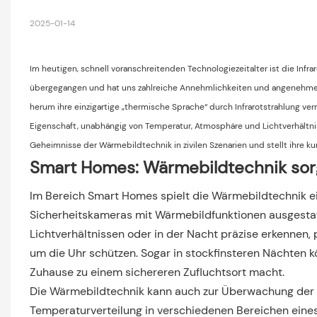
2025-01-14
Im heutigen, schnell voranschreitenden Technologiezeitalter ist die Infrar
übergegangen und hat uns zahlreiche Annehmlichkeiten und angenehme 
herum ihre einzigartige „thermische Sprache“ durch Infrarotstrahlung v
Eigenschaft, unabhängig von Temperatur, Atmosphäre und Lichtverhältniss
Geheimnisse der Wärmebildtechnik in zivilen Szenarien und stellt ihre k
Smart Homes: Wärmebildtechnik sorg
Im Bereich Smart Homes spielt die Wärmebildtechnik ein
Sicherheitskameras mit Wärmebildfunktionen ausgestat
Lichtverhältnissen oder in der Nacht präzise erkennen, p
um die Uhr schützen. Sogar in stockfinsteren Nächten k
Zuhause zu einem sichereren Zufluchtsort macht.
Die Wärmebildtechnik kann auch zur Überwachung der
Temperaturverteilung in verschiedenen Bereichen eine