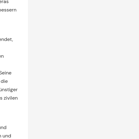
eras
bessern
endet,
en
Seine
 die
ünstiger
 zivilen
und
n und