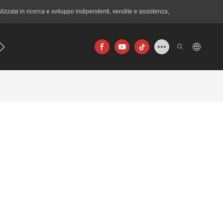
zzata in ricerca e sviluppo indipendenti, vendite e assistenza,
×192
640×512