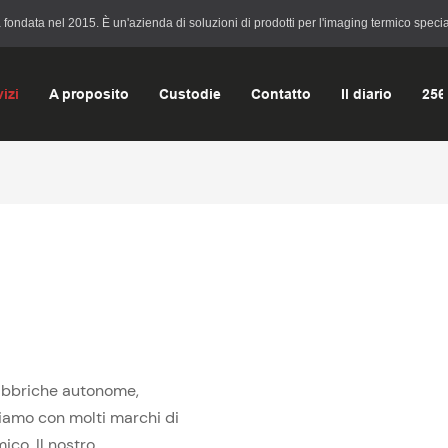
data nel 2015. È un'azienda di soluzioni di prodotti per l'imaging termico speciali
izi
A proposito
Custodie
Contatto
Il diario
256
fabbriche autonome,
iamo con molti marchi di
mico. Il nostro