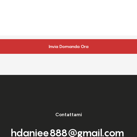
Invia Domanda Ora
Contattami
hdaniee888@gmail.com