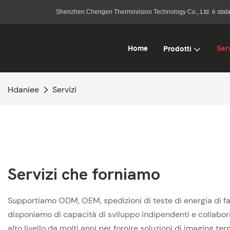
Shenzhen Chengen Thermovision Technology Co., Ltd. è stata fon
Home
Serv
Prodotti
Hdaniee
Servizi
Servizi che forniamo
Supportiamo ODM, OEM, spedizioni di teste di energia di 
disponiamo di capacità di sviluppo indipendenti e collabor
alto livello da molti anni per fornire soluzioni di imaging ter