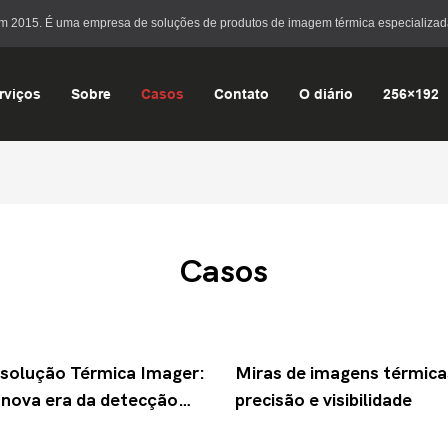
em 2015. É uma empresa de soluções de produtos de imagem térmica especializad
rviços
Sobre
Casos
Contato
O diário
256×192
Casos
solução Térmica Imager:
Miras de imagens térmica
 nova era da detecção
precisão e visibilidade