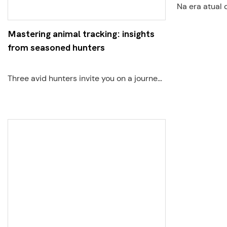
Na era atual
tecnológico,
térmica foi 
Mastering animal tracking: insights
vários campo
from seasoned hunters
crucial para 
promover a pr
Three avid hunters invite you on a journey
apresentarem
into the wild, sharing their expertise and
térmico com 
helping uncover the art, or maybe science,
Com seu exce
of tracking. Valuable tips, practical tricks,
aos usuários
and sharp insights await, so let’s dive in.
precedentes 
detecção pre