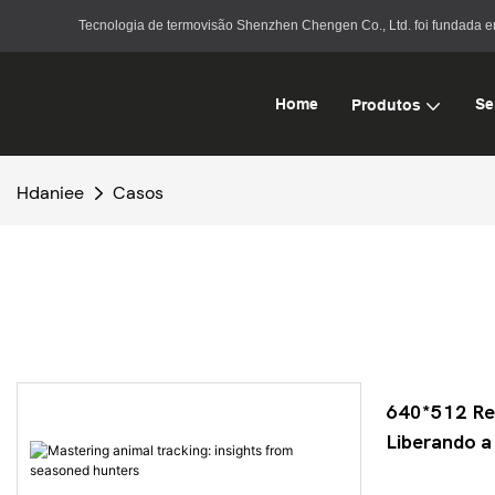
Tecnologia de termovisão Shenzhen Chengen Co., Ltd. foi fundada 
Home
Se
Produtos
Hdaniee
Casos
640*512 Re
Liberando a
precisa