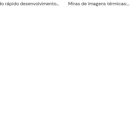
 do rápido desenvolvimento
Miras de imagens térmicas:
 a tecnologia de imagem
revolucionando a precisão e a
profundamente integrada a
s e se tornou uma força
garantir a segurança,
odução e salvar vidas. Hoje,
os a você um imager
uma resolução de 640*512.
lente desempenho, ele traz
 uma experiência sem
e redefine os padrões de
cisa.