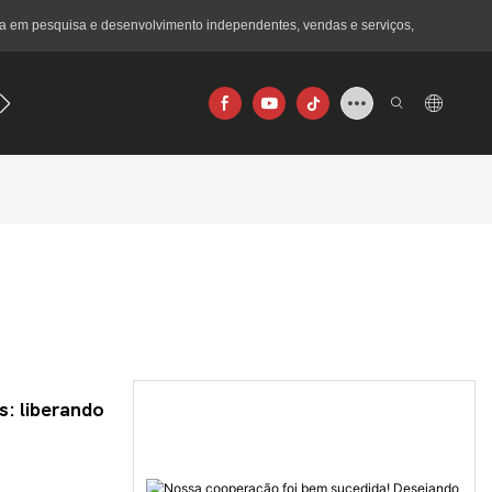
a em pesquisa e desenvolvimento independentes, vendas e serviços,
640×512
s: liberando