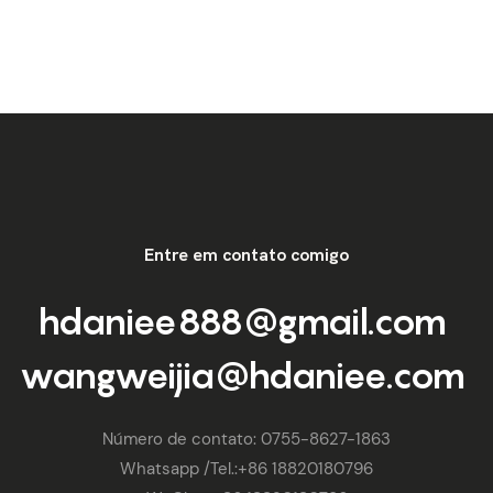
Entre em contato comigo
hdaniee888@gmail.com
wangweijia@hdaniee.com
Número de contato: 0755-8627-1863
Whatsapp
/Tel.:
+86 18820180796