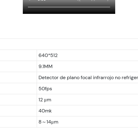
640*512
9.1MM
Detector de plano focal infrarrojo no refrig
50fps
12 μm
40mk
8～14μm