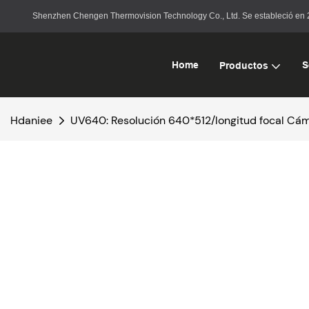
Shenzhen Chengen Thermovision Technology Co., Ltd. Se estableció en 20
Home
S
Productos
Hdaniee
UV640: Resolución 640*512/longitud focal Cám