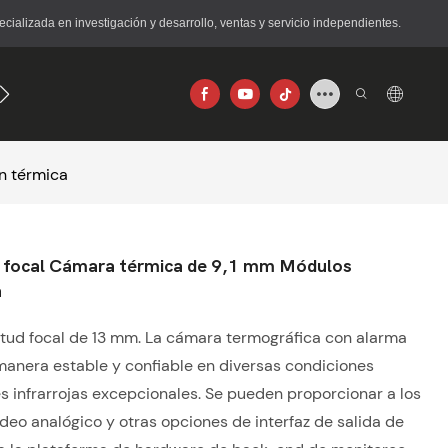
lizada en investigación y desarrollo, ventas y servicio independientes.
56×192
640×512
n térmica
 focal Cámara térmica de 9,1 mm Módulos
a
gitud focal de 13 mm. La cámara termográfica con alarma
 manera estable y confiable en diversas condiciones
 infrarrojas excepcionales. Se pueden proporcionar a los
deo analógico y otras opciones de interfaz de salida de