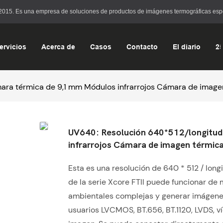
15. Es una empresa de soluciones de productos de imágenes termográficas especia
ervicios
Acerca de
Casos
Contacto
El diario
2
ara térmica de 9,1 mm Módulos infrarrojos Cámara de image
UV640: Resolución 640*512/longitud
infrarrojos Cámara de imagen térmic
Esta es una resolución de 640 * 512 / lon
de la serie Xcore FTII puede funcionar de
ambientales complejas y generar imágenes
usuarios LVCMOS, BT.656, BT.1120, LVDS, ví