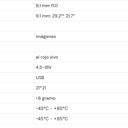
9,1 mm f1.0
9,1 mm: 29,2°* 21,7°
imágenes
al rojo vivo
4.5-18V
USB
21*21
<8 gramo
-40℃ - +80℃
-45℃ - +85℃