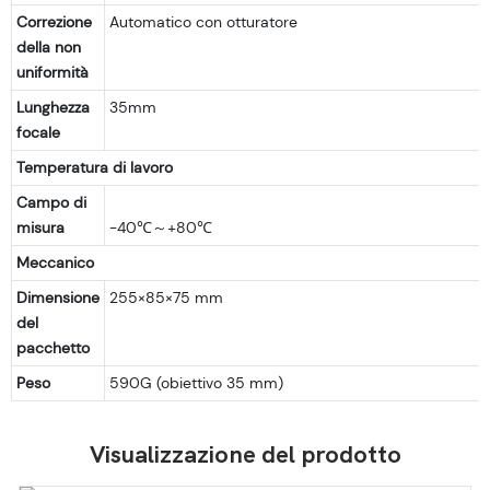
Correzione
Automatico con otturatore
della non
uniformità
Lunghezza
35mm
focale
Temperatura di lavoro
Campo di
misura
Meccanico
Dimensione
255×85×75 mm
del
pacchetto
Peso
590G (obiettivo 35 mm)
Visualizzazione del prodotto