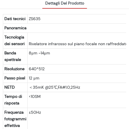
Dettagli Del Prodotto
Dati tecnici
ZS635
Panoramica
Tecnologia
dei sensori
Banda
8μm ~14μm
spettrale
Risoluzione
640*512
Passo pixel
12 μm
NETD
＜35mK @25℃,FA#1.0,25Hz
Tempo di
<10SM
risposta
Frequenza
≤50Hz
fotogrammi
effettiva