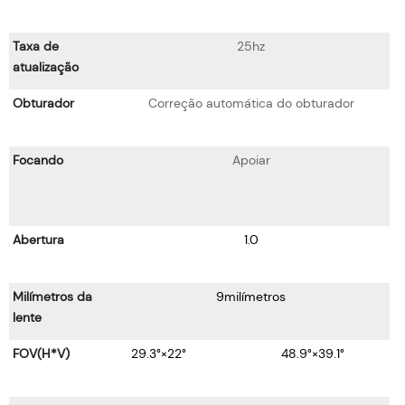
Taxa de
25hz
atualização
Obturador
Correção automática do obturador
Focando
Apoiar
Abertura
1.0
Milímetros da
9milímetros
lente
FOV(H*V)
29.3°×22°
48.9°×39.1°