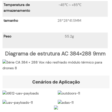
Temperatura de
-45℃～+85℃
armazenamento
tamanho
28*28*41.5MM
Peso
55.2g
Diagrama de estrutura AC 384×288 9mm
Cenários de Aplicação
Cargas úteis de UAV
Ao ar livre
Cargas úteis de UAV
ADAS Anterior