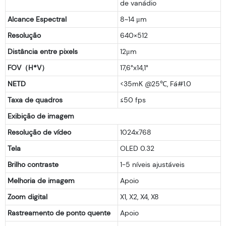
de vanádio
Alcance Espectral
8~14 μm
Resolução
640×512
Distância entre pixels
12μm
FOV（H*V）
17,6°x14,1°
NETD
<35mK @25℃, Fá#1.0
Taxa de quadros
≤50 fps
Exibição de imagem
Resolução de vídeo
1024x768
Tela
OLED 0.32
Brilho contraste
1-5 níveis ajustáveis
Melhoria de imagem
Apoio
Zoom digital
X1, X2, X4, X8
Rastreamento de ponto quente
Apoio