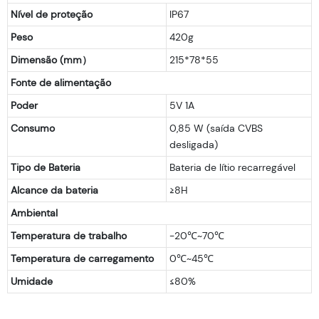
Nível de proteção
IP67
Peso
420g
Dimensão (mm）
215*78*55
Fonte de alimentação
Poder
5V 1A
Consumo
0,85 W (saída CVBS
desligada)
Tipo de Bateria
Bateria de lítio recarregável
Alcance da bateria
≥8H
Ambiental
Temperatura de trabalho
-20℃~70℃
Temperatura de carregamento
0℃~45℃
Umidade
≤80%