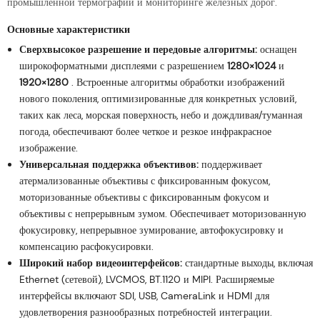
промышленной термографии и мониторинге железных дорог.
Основные характеристики
Сверхвысокое разрешение и передовые алгоритмы:
оснащен
широкоформатными дисплеями с разрешением
1280×1024
и
1920×1280
. Встроенные алгоритмы обработки изображений
нового поколения, оптимизированные для конкретных условий,
таких как леса, морская поверхность, небо и дождливая/туманная
погода, обеспечивают более четкое и резкое инфракрасное
изображение.
Универсальная поддержка объективов:
поддерживает
атермализованные объективы с фиксированным фокусом,
моторизованные объективы с фиксированным фокусом и
объективы с непрерывным зумом. Обеспечивает моторизованную
фокусировку, непрерывное зумирование, автофокусировку и
компенсацию расфокусировки.
Широкий набор видеоинтерфейсов:
стандартные выходы, включая
Ethernet (сетевой), LVCMOS, BT.1120 и MIPI. Расширяемые
интерфейсы включают SDI, USB, CameraLink и HDMI для
удовлетворения разнообразных потребностей интеграции.