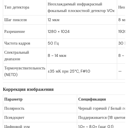
Неохлаждаемый инфракрасный
Тип детектора
Неох
фокальный плоскостной детектор VOx
Шаг пикселя
12 мкм
8 мк
Разрешение
1280 × 1024
1920
Частота кадров
50 Гц
30 Г
Спектральный
8 ~ 14 мкм
8 ~ 1
диапазон
Термочувствительность
≤35 мК при 25°C, F#1.0
—
(NETD)
Коррекция изображения
Параметр
Спецификация
Полярность
Черный горячий / Белый го
Псевдоцвет
Поддерживается (18 цветовы
Цифровой зум
1,0× ~ 8,0× (шаг 0,1)