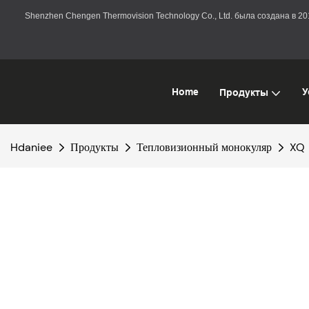
Shenzhen Chengen Thermovision Technology Co., Ltd. была создана в 
Home
У
Продукты
Hdaniee
Продукты
Тепловизионный монокуляр
XQ