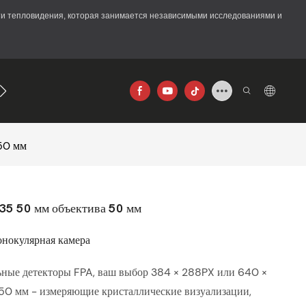
асти тепловидения, которая занимается независимыми исследованиями и
640×512
 50 мм
35 50 мм объектива 50 мм
онокулярная камера
ьные детекторы FPA, ваш выбор 384 × 288PX или 640 ×
50 мм - измеряющие кристаллические визуализации,