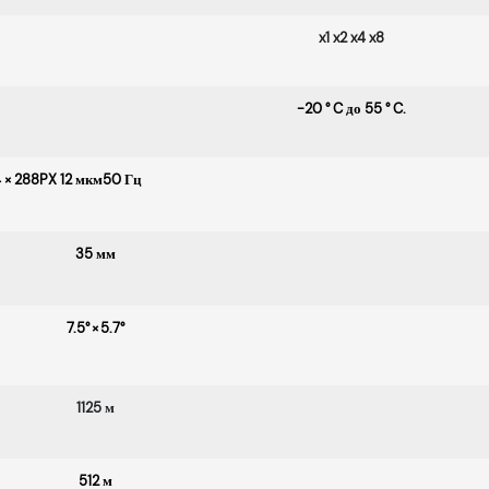
x1 x2 x4 x8
-20 ° C до 55 ° C.
× 288PX 12 мкм50 Гц
35 мм
7.5° × 5.7°
1125 м
512 м