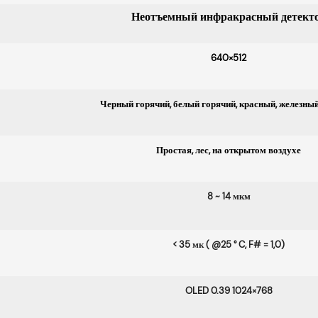
Неотъемный инфракрасный детект
640×512
Черный горячий, белый горячий, красный, железны
Простая, лес, на открытом воздухе
8 ~ 14 мкм
< 35 мк ( @25 ° C, F# = 1,0)
OLED 0.39 1024×768