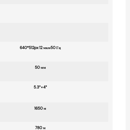
640*512px 12 мкм50 Гц
50 мм
5.3° × 4°
1650 м
780 м