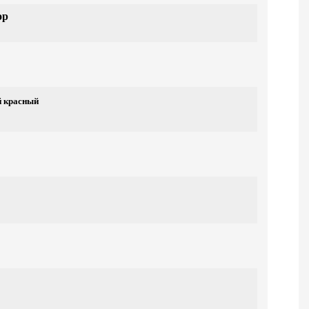
ор
й красный