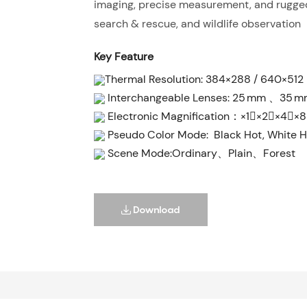
imaging, precise measurement, and rugged r
search & rescue, and wildlife observation
Key Feature
Thermal Resolution: 384×288 / 640×5
Interchangeable Lenses: 25 mm 、35
Electronic Magnification：×1￾×2￾×4￾×8
Pseudo Color Mode: Black Hot, White Ho
Scene Mode:Ordinary、Plain、Forest
Download