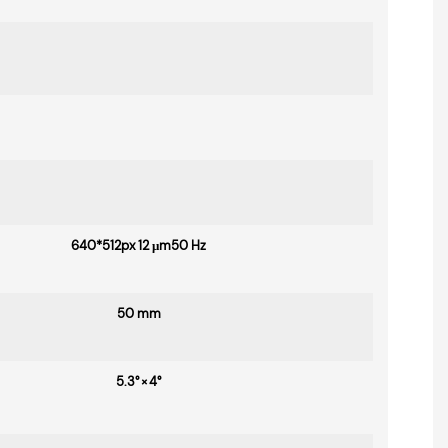
640*512px 12 μm50 Hz
50 mm
5.3° × 4°