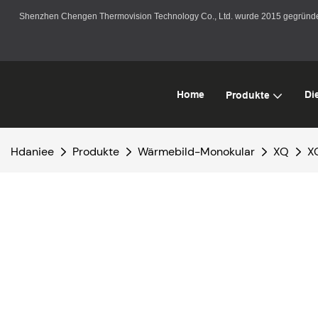
Shenzhen Chengen Thermovision Technology Co., Ltd. wurde 2015 gegründet. 
Home
Di
Produkte
Hdaniee
Produkte
Wärmebild-Monokular
XQ
X