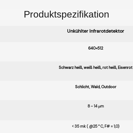
Produktspezifikation
Unkühlter Infrarotdetektor
640×512
Schwarz heiß, weiß heiß, rot heiß, Eisenrot
Schlicht, Wald, Outdoor
8 ~ 14 μm
< 35 mk ( @25 ° C, F# = 1,0)