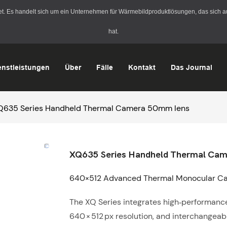
Es handelt sich um ein Unternehmen für Wärmebildproduktlösungen, das sich auf
hat.
enstleistungen
Über
Fälle
Kontakt
Das Journal
Q635 Series Handheld Thermal Camera 50mm lens
XQ635 Series Handheld Thermal Ca
640×512 Advanced Thermal Monocular C
The XQ Series integrates high‑performance
640 × 512 px resolution, and interchangea