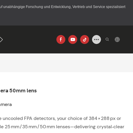
 unabhängige Forschung und Entwicklung, Vertrieb und Service spezialisiert
256×192
640×512
mera 50mm lens
amera
 uncooled FPA detectors, your choice of 384 × 288 px or
ble 25 mm / 35 mm / 50 mm lenses—delivering crystal‑clear