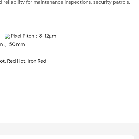
eliability for maintenance inspections, security patrols,
12
Pixel Pitch：8~12μm
 mm 、50 mm
t, Red Hot, Iron Red