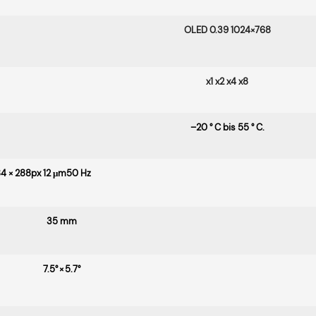
OLED 0.39 1024×768
x1 x2 x4 x8
–20 ° C bis 55 ° C.
 × 288px 12 μm50 Hz
35 mm
7.5° × 5.7°