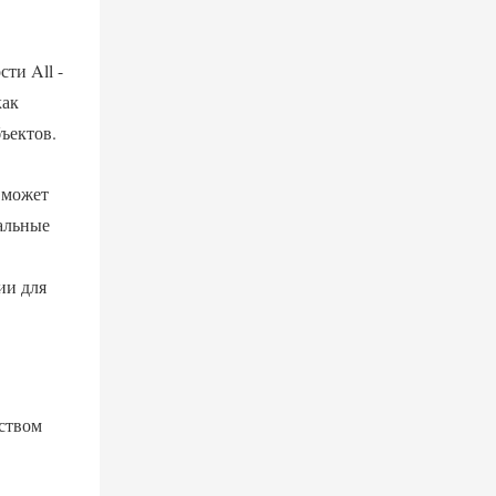
ти All -
как
ъектов.
 может
альные
ии для
ством