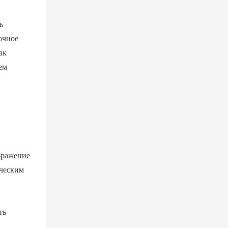
ь
очное
ак
ем
бражение
еческим
ть