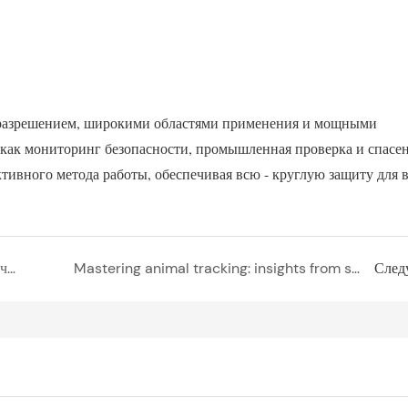
 разрешением, широкими областями применения и мощными 
 как мониторинг безопасности, промышленная проверка и спасен
тивного метода работы, обеспечивая всю - круглую защиту для в
Тепловизионные прицелы: повышение точности и обзорности
Mastering animal tracking: insights from seasoned hunters
След