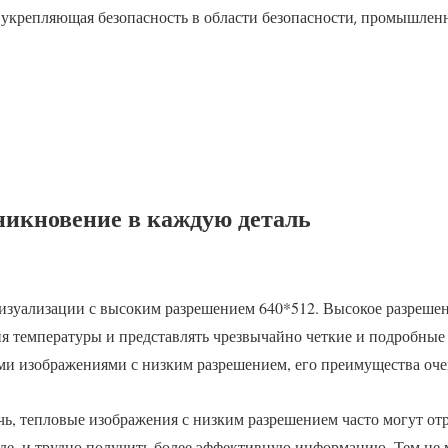
укрепляющая безопасность в области безопасности, промышлен
никновение в каждую деталь
визуализации с высоким разрешением 640*512. Высокое разреше
ния температуры и представлять чрезвычайно четкие и подробные
ми изображениями с низким разрешением, его преимущества оч
очь, тепловые изображения с низким разрешением часто могут от
де, и трудно получить более эффективную информацию. Тем не 