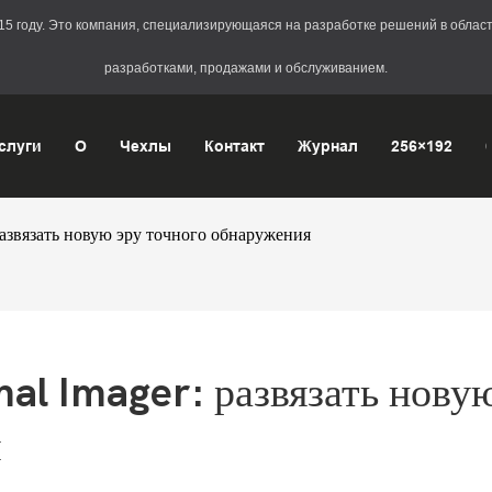
2015 году. Это компания, специализирующаяся на разработке решений в обл
разработками, продажами и обслуживанием.
слуги
О
Чехлы
Контакт
Журнал
256×192
звязать новую эру точного обнаружения
l Imager: развязать новую
я