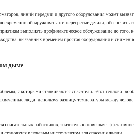
рматоров, линий передачи и другого оборудования может вызват
своевременно обнаруживать эти перегретые детали, обеспечить т
приятиям выполнять профилактическое обслуживание до того, к
зводства, вызванных временем простоя оборудования и снижени
том дыме
облемы, с которыми сталкиваются спасатели. Этот теплово -воо
захваченные люди, используя разницу температуры между челов
 для спасательных работников, значительно повышая эффективнос
 и становятся ключевым инструментом для спасения жизни.