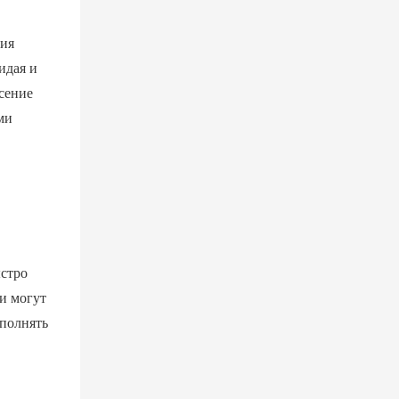
ния
идая и
сение
ми
ыстро
и могут
ыполнять