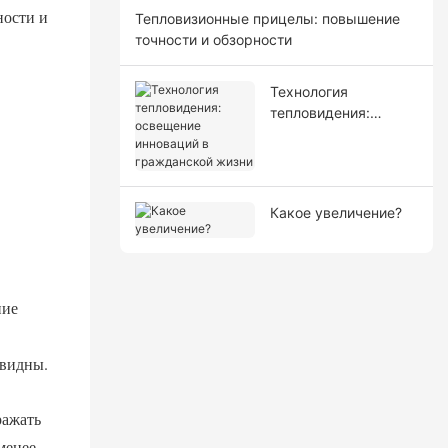
ности и
Тепловизионные прицелы: повышение
точности и обзорности
Технология
тепловидения:
освещение
инноваций в
гражданской жизни
Какое увеличение?
ние
евидны.
ражать
менее,