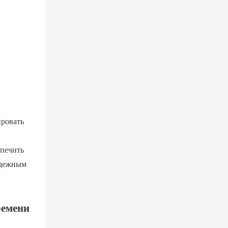
ировать
спечить
адежным
ремени