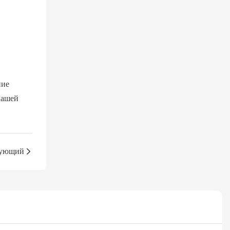
ие 
ашей 
ующий