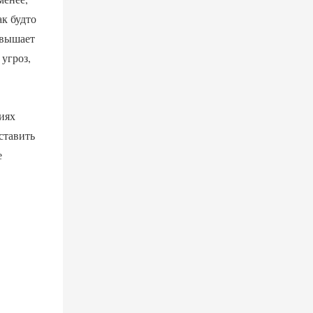
к будто
овышает
угроз,
иях
ставить
е