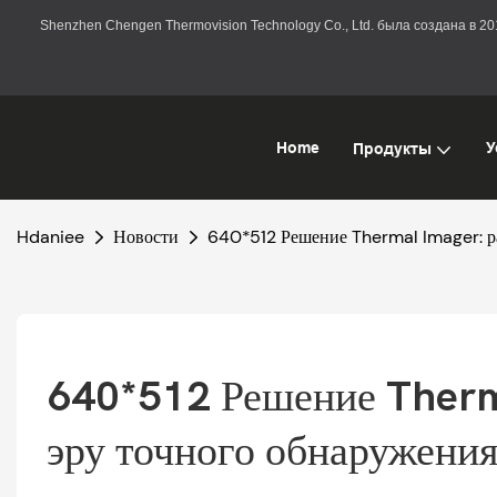
Shenzhen Chengen Thermovision Technology Co., Ltd. была создана в 
Home
У
Продукты
Hdaniee
Новости
640*512 Решение Thermal Imager: ра
640*512 Решение Therma
эру точного обнаружени