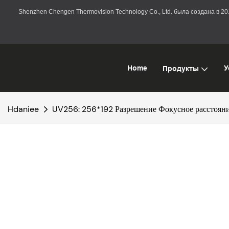
Shenzhen Chengen Thermovision Technology Co., Ltd. была создана в 
Home
У
Продукты
Hdaniee
UV256: 256*192 Разрешение Фокусное расстояни