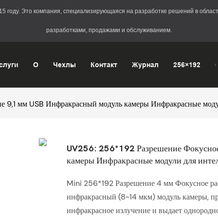
2015 году. Это компания, специализирующаяся на разработке решений в обл
разработками, продажами и обслуживанием.
слуги
О
Чехлы
Контакт
Журнал
256×192
е 9,1 мм USB Инфракрасный модуль камеры Инфракрасные моду
UV256: 256*192 Разрешение Фокусное
камеры Инфракрасные модули для инте
Mini 256*192 Разрешение 4 мм Фокусное ра
инфракрасный (8~14 мкм) модуль камеры, п
инфракрасное излучение и выдает однородн