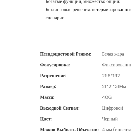
Безлинзовые решения, нетермизированны
сценарии.
Псевдоцветовой Режим:
Белая жара
Фокусировка:
Фиксированн
Разрешение:
256*192
Размер:
21*21*31Мм
Масса:
40G
Выходной Сигнал:
Цифровой
Цвет:
Черный
Можно Выбрать Объектив.:
4 мм (инвентар