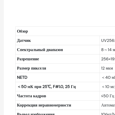
Обзор
Датчик
UV256:
Спектральный диапазон
8～14 
Разрешение
256×19
Размер пикселя
12 мкм
NETD
＜40 мК
＜50 мК при 25℃, F#1.0, 25 Гц
＜10 мс
Частота кадров
≤50 Гц
Коррекция неравномерности
Автомат
Вывод изображения
10бит/1