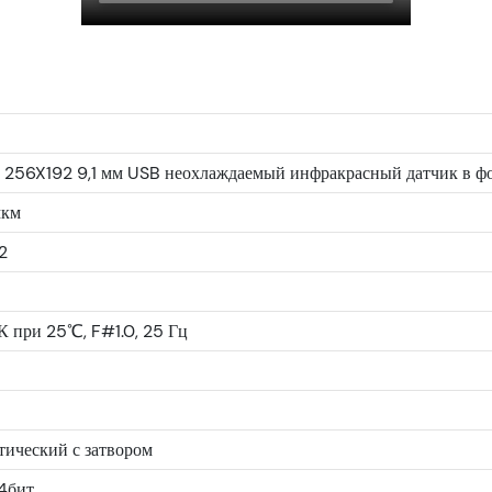
 256X192 9,1 мм USB неохлаждаемый инфракрасный датчик в фо
мкм
2
 при 25℃, F#1.0, 25 Гц
ический с затвором
4бит