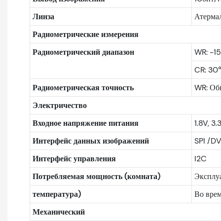
Линза
Атерма
Радиометрические измерения
Радиометрический диапазон
WR: -1
CR: 3
Радиометрическая точность
WR: Об
Электричество
Входное напряжение питания
1.8V, 3.
Интерфейс данных изображений
SPI /D
Интерфейс управления
I2C
Потребляемая мощность (комната)
Эксплу
температура)
Во врем
Механический