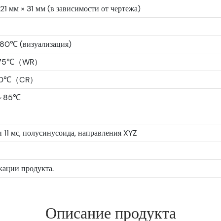
 21 мм × 31 мм (в зависимости от чертежа)
0℃ (визуализация)
~75℃（WR）
50℃（CR）
～85℃
 11 мс, полусинусоида, направления XYZ
кации продукта.
Описание продукта