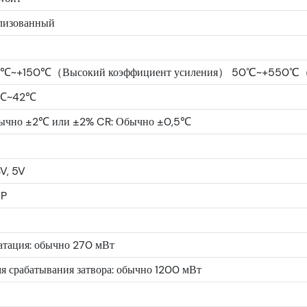
лизованный
5℃~+150℃（Высокий коэффициент усиления） 50℃~+550℃（Н
0℃~42℃
ычно ±2℃ или ±2% CR: Обычно ±0,5℃
3V, 5V
VP
атация: обычно 270 мВт
я срабатывания затвора: обычно 1200 мВт