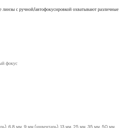
е линзы с ручной/автофокусировкой охватывают различные
ый фокус
ь), 6,8 мм, 9 мм (инвентарь), 13 мм, 25 мм, 35 ​​мм, 50 мм,