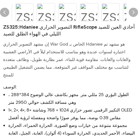
ZS325:Hdaniee التصوير الحراري RifleScope أحادي العين للصيد
الليلي في الهواء الطلق للصيد
إن مشهد التصوير الحراري War God الخاص بـ Hdaniee هو مشهد تم
اختباره لسنوات عديدة وهو مناسب للاستخدام ليلاً في الأراضي العشبية
والغابات والغابات. مقاومة قوية للماء، عمر بطارية طويل، وظائف متعددة
لتتناسب مع مختلف المواقف غير المتوقعة، مما يضمن التشغيل الطبيعي
للمنتج
الوصف:
الطول البؤري 25 مللي متر. مجهز بكاشف عالي الوضوح 384*288 ،
وهي مسافة الكشف حوالي 2950 متر
1×, 2×, 4×, 8× التكبير الرقمي,
تصور حراري 1024 × 768 وشاشة OLED
مقاس 0.39 بوصة، مما يوفر صورًا واضحة ومفصلة لرؤية أفضل
مجموعة متنوعة من خيارات وضع الصورة، الحرارة الحمراء، الحرارة
البيضاء، الأحمر الحديدي، الحرارة السوداء (4 ألوان)، الغابة، الجبل، الغابة