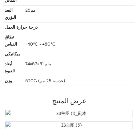
التماثل
مم25
البعد
البؤري
درجة حرارة العمل
نطاق
القياس
ميكانيكي
74×52×51 ملم
أبعاد
العبوة
520G (عدسة 25 مم)
وزن
عرض المنتج