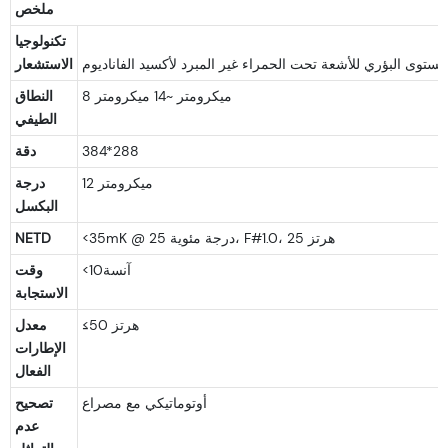
ملخص
تكنولوجيا
الاستشعار
8 ميكرومتر ~14 ميكرومتر
النطاق
الطيفي
384*288
دقة
12 ميكرومتر
درجة
البكسل
<35mK @ 25 درجة مئوية، F#1.0، 25 هرتز
NETD
<آنسة10
وقت
الاستجابة
≤50 هرتز
معدل
الإطارات
الفعال
أوتوماتيكي مع مصراع
تصحيح
عدم