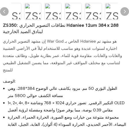
ZS350: نطاقات التصوير الحراري Hdaniee 12um 384 x 288
لبنادق الصيد الخارجية
إن مشهد التصوير الحراري War God الخاص بـ Hdaniee هو مشهد تم
اختباره لسنوات عديدة وهو مناسب للاستخدام ليلاً في الأراضي العشبية
والغابات والغابات. مقاومة قوية للماء، عمر بطارية طويل، وظائف متعددة
لتتناسب مع مختلف المواقف غير المتوقعة، مما يضمن التشغيل الطبيعي
للمنتج
الوصف:
الطول البؤري 50 مم. مزود بكاشف عالي الوضوح 384*288، وهي
مسافة الكشف حوالي 5800 متر
1×, 2×, 4×, 8× التكبير الرقمي,
تصور حراري 1024 × 768 وشاشة OLED
مقاس 0.39 بوصة، مما يوفر صورًا واضحة ومفصلة لرؤية أفضل
مجموعة متنوعة من خيارات وضع الصورة، الحرارة الحمراء، الحرارة
البيضاء، الأحمر الحديدي، الحرارة السوداء (4 ألوان)، الغابة، الجبل، الغابة