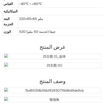
القياس
الميكانيكية
220×85×65 ملم
البعد
الحزمة
520 جيجا (عدسة 50 ملم)
الوزن
عرض المنتج
وصف المنتج