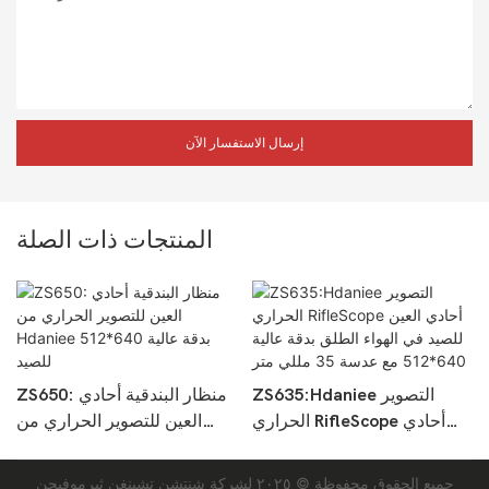
إرسال الاستفسار الآن
المنتجات ذات الصلة
ZS635:Hdaniee التصوير
ZS650: منظار البندقية أحادي
الحراري RifleScope أحادي
العين للتصوير الحراري من
العين للصيد في الهواء الطلق
Hdaniee بدقة عالية 640*512
35
بدقة عالية 640*512 مع عدسة
للصيد
جميع الحقوق محفوظة © ٢٠٢٥
لشركة شنتشن تشينغن ثيرموفيجن