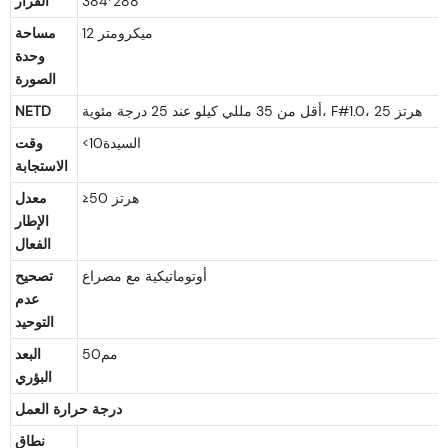
384*288
القرار
12 ميكرومتر
مساحة
وحدة
الصورة
أقل من 35 مللي كيلو عند 25 درجة مئوية، F#1.0، 25 هرتز
NETD
<السيدة10
وقت
الاستجابة
≥50 هرتز
معدل
الإطار
الفعال
أوتوماتيكية مع مصراع
تصحيح
عدم
التوحيد
مم50
البعد
البؤري
درجة حرارة العمل
نطاق