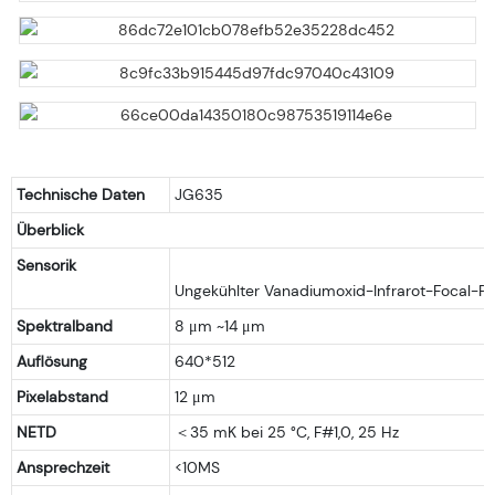
Technische Daten
JG635
Überblick
Sensorik
Spektralband
8 μm ~14 μm
Auflösung
640*512
Pixelabstand
12 μm
NETD
＜35 mK bei 25 °C, F#1,0, 25 Hz
Ansprechzeit
<10MS