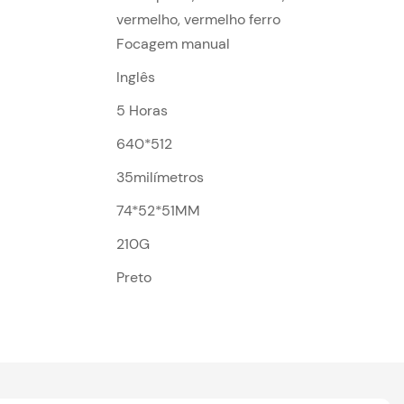
vermelho, vermelho ferro
Focagem manual
Inglês
5 Horas
640*512
35milímetros
74*52*51MM
210G
Preto