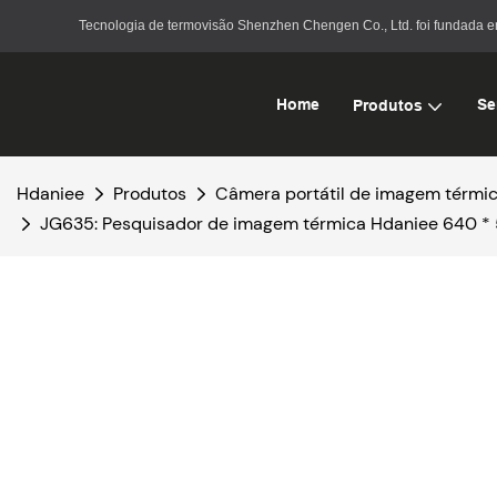
Tecnologia de termovisão Shenzhen Chengen Co., Ltd. foi fundada 
Home
Se
Produtos
Hdaniee
Produtos
Câmera portátil de imagem térmi
JG635: Pesquisador de imagem térmica Hdaniee 640 * 5