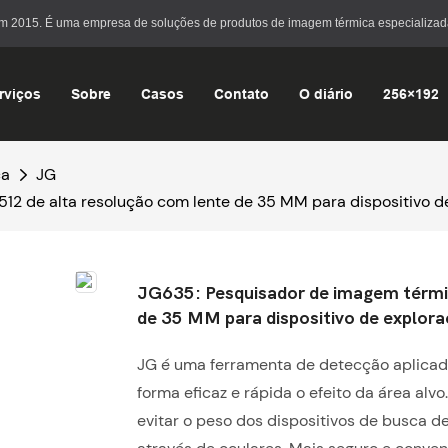
em 2015. É uma empresa de soluções de produtos de imagem térmica especializad
rviços
Sobre
Casos
Contato
O diário
256×192
ca
JG
12 de alta resolução com lente de 35 MM para dispositivo d
JG635: Pesquisador de imagem térmic
de 35 MM para dispositivo de explor
JG é uma ferramenta de detecção aplicada
forma eficaz e rápida o efeito da área alv
evitar o peso dos dispositivos de busca 