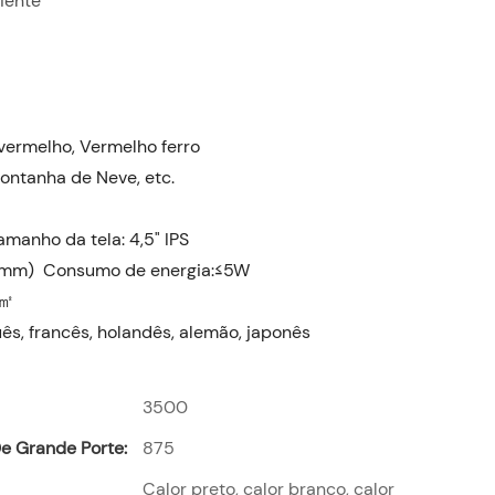
iente
 vermelho, Vermelho ferro
Montanha de Neve, etc.
amanho da tela: 4,5" IPS
 (mm) Consumo de energia:≤5W
/㎡
uês, francês, holandês, alemão, japonês
3500
e Grande Porte:
875
Calor preto, calor branco, calor