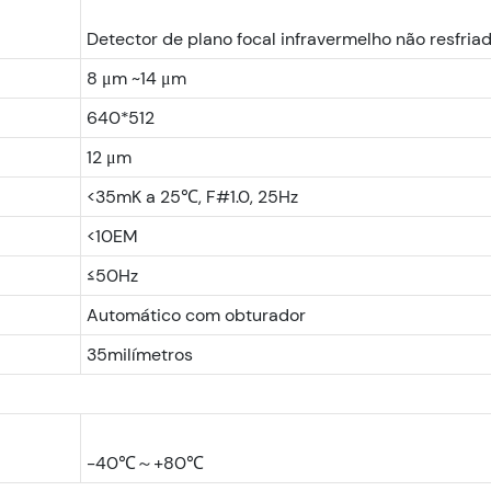
8 μm ~14 μm
640*512
12 μm
<35mK a 25℃, F#1.0, 25Hz
<10EM
≤50Hz
Automático com obturador
35milímetros