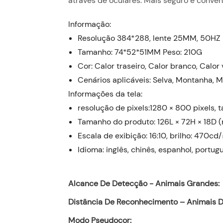
através de oculares. Mais seguro e conven
Informação:
Resolução 384*288, lente 25MM, 50HZ
Tamanho: 74*52*51MM Peso: 210G
Cor: Calor traseiro, Calor branco, Calor
Cenários aplicáveis: Selva, Montanha, 
Informações da tela:
resolução de pixels:1280 × 800 pixels, t
Tamanho do produto: 126L × 72H × 18D
Escala de exibição: 16:10, brilho: 470cd
Idioma: inglês, chinês, espanhol, portug
Alcance De Detecção - Animais Grandes:
Distância De Reconhecimento – Animais D
Modo Pseudocor: