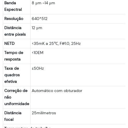
Banda
8 μm ~14 μm
Espectral
Resolução
640*512
Distância
12 μm
entre pixels
NETD
<35mK a 25℃, F#1.0, 25Hz
Tempo de
<10EM
resposta
Taxa de
≤50Hz
quadros
efetiva
Correção de
Automático com obturador
não
uniformidade
Distância
25milímetros
focal