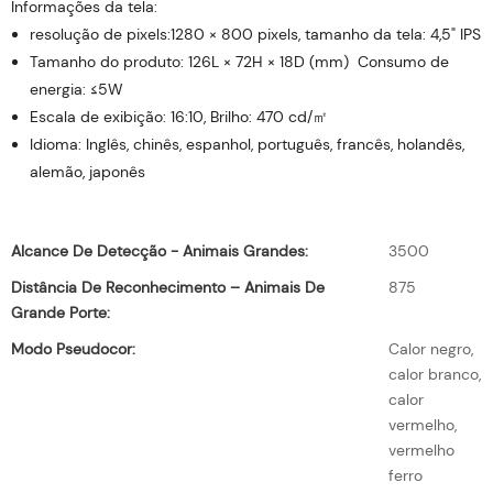
Informações da tela:
resolução de pixels:1280 × 800 pixels, tamanho da tela: 4,5" IPS
Tamanho do produto: 126L × 72H × 18D (mm) Consumo de
energia: ≤5W
Escala de exibição: 16:10, Brilho: 470 cd/㎡
Idioma: Inglês, chinês, espanhol, português, francês, holandês,
alemão, japonês
Alcance De Detecção - Animais Grandes:
3500
Distância De Reconhecimento – Animais De
875
Grande Porte:
Modo Pseudocor:
Calor negro,
calor branco,
calor
vermelho,
vermelho
ferro