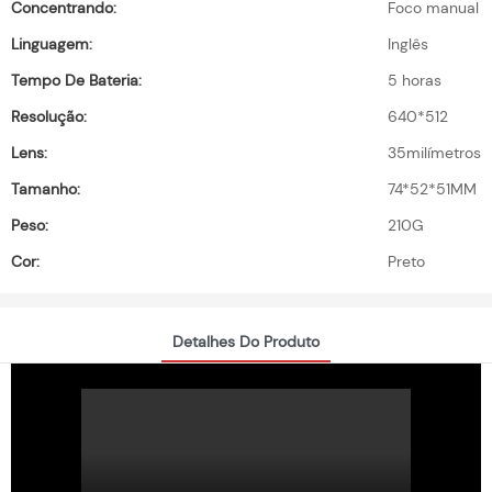
Concentrando:
Foco manual
Linguagem:
Inglês
Tempo De Bateria:
5 horas
Resolução:
640*512
Lens:
35milímetros
Tamanho:
74*52*51MM
Peso:
210G
Cor:
Preto
Detalhes Do Produto