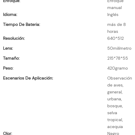
Enfoque:
Enfoque
manual
Idioma:
Inglés
Tiempo De Bateria:
más de 8
horas
Resolución:
640*512
Lens:
50milímetro
Tamaño:
215*78*55
Peso:
420gramo
Escenarios De Aplicación:
Observación
de aves,
general,
urbana,
bosque,
selva
tropical,
acequia
Olor:
Negro