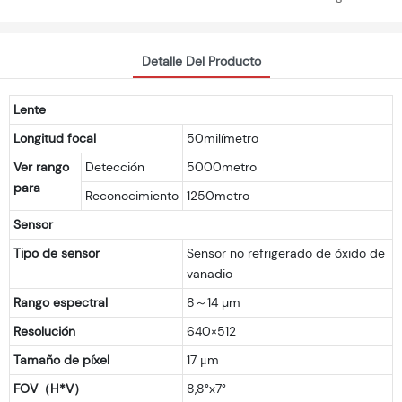
Detalle Del Producto
Lente
Longitud focal
50milímetro
Ver rango
Detección
5000metro
para
Reconocimiento
1250metro
Sensor
Tipo de sensor
Sensor no refrigerado de óxido de
vanadio
Rango espectral
8～14 µm
Resolución
640×512
Tamaño de píxel
17 μm
FOV（H*V）
8,8°x7°