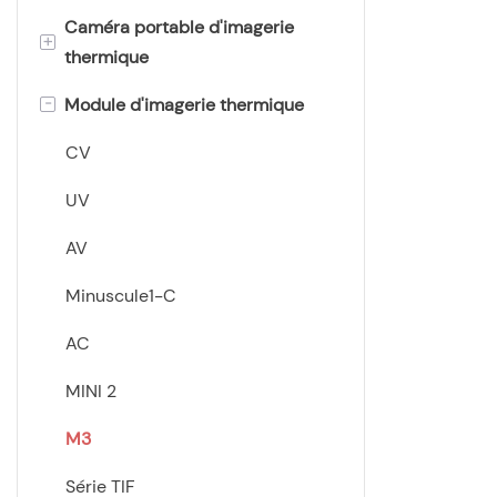
Caméra portable d'imagerie
TK
CE
+
thermique
XQ
-
Module d'imagerie thermique
JG
XY
CV
XQ
UV
AV
Minuscule1-C
AC
MINI 2
M3
Série TIF