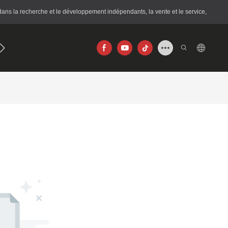
ans la recherche et le développement indépendants, la vente et le service,
journal
256×192
640×512