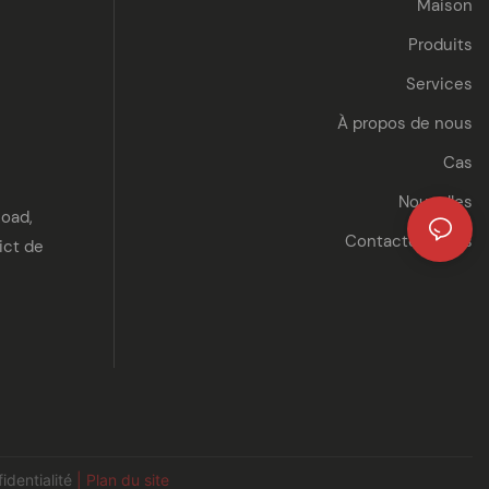
Maison
Produits
Services
À propos de nous
Cas
Nouvelles
Road,
Contactez-nous
ict de
identialité
| Plan du site