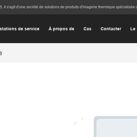
l s'agit d'une société de solutions de produits d'imagerie thermique spécialisée d
stations de service
À propos de
Cas
Contacter
Le 
3