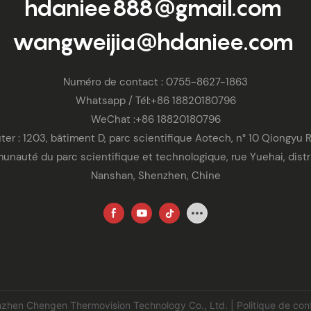
hdaniee888@gmail.com
wangweijia@hdaniee.com
Numéro de contact : 0755-8627-1863
Whatsapp
/ Tél:
+86 18820180796
WeChat :
+86 18820180796
ter : 1203, bâtiment D, parc scientifique Aotech, n° 10 Qiongyu 
nauté du parc scientifique et technologique, rue Yuehai, distr
Nanshan, Shenzhen, Chine
zhen Chengen Thermovision Technology Co., Ltd.
|
Politique de conf