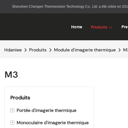
Shenzhen Chengen Thermovision Technology Co., Ltd. a été créée en 2015. I
Home
Pre
Produits
Hdaniee
Produits
Module d'imagerie thermique
M
M3
Produits
+
Portée d'imagerie thermique
+
Monoculaire d'imagerie thermique
ZS