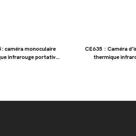
: caméra monoculaire
CE635 : Caméra d'i
ue infrarouge portative
thermique infra
m, résolution 384x288,
monoculaire Hdani
d'imagerie thermique de
pour la chass
chasse