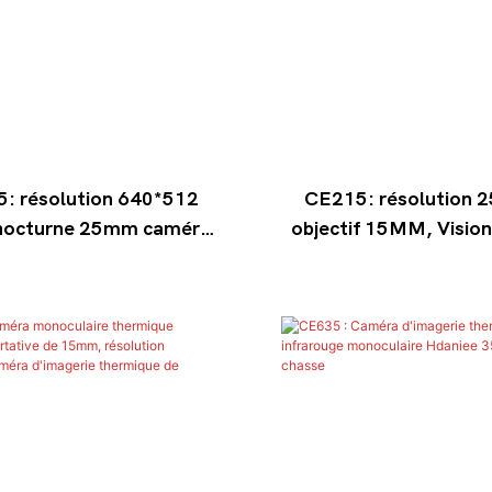
: résolution 640*512
CE215: résolution 
 nocturne 25mm caméra
objectif 15MM, Visio
ique portable portée
infrarouge portable
erie monoculaire pour
thermique monocu
l'extérieur