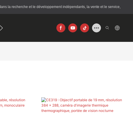
ans la recherche et le développement indépendants, la vente et le service,
journal
256×192
640×512