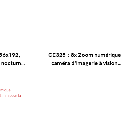
256x192,
CE325 : 8x Zoom numérique
n nocturne
caméra d'imagerie à vision
, portée
thermique portée 384*288
laire
résolution 25mm monoculaire
d'imagerie thermique