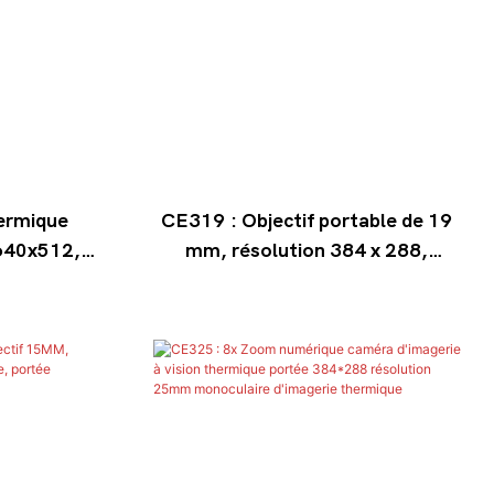
ermique
CE319 : Objectif portable de 19
 640x512,
mm, résolution 384 x 288,
f 50mm,
caméra d'imagerie thermique
xtérieur
thermographique, portée de
vision nocturne