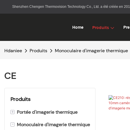
Shenzhen Chengen Thermovision Technology Co., Ltd. a été créée en 2015. I
Home
Pre
Produits
Hdaniee
Produits
Monoculaire d'imagerie thermique
CE
Produits
+
Portée d'imagerie thermique
-
Monoculaire d'imagerie thermique
ZS