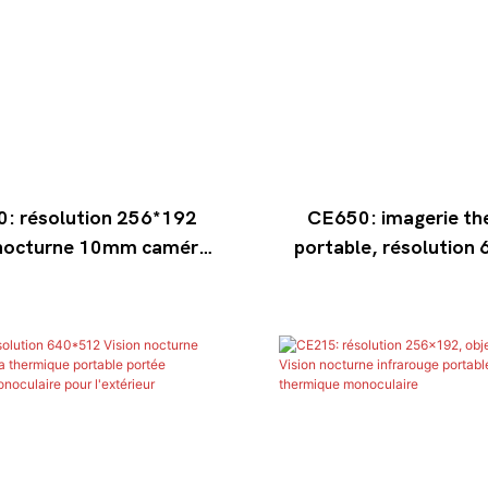
: résolution 256*192
CE650: imagerie th
 nocturne 10mm caméra
portable, résolution
ique portable portée
infrarouge, objecti
erie monoculaire pour
monoculaire pour l'e
l'extérieur