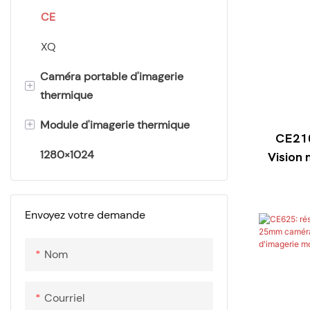
TK
CE
XQ
Caméra portable d'imagerie
+
thermique
+
Module d'imagerie thermique
JG
CE210
1280×1024
XY
CV
Vision
therm
XQ
UV
d'imag
AV
Envoyez votre demande
Minuscule1-C
Nom
AC
Courriel
MINI 2