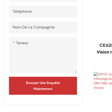
M3
Téléphone
Série TIF
Nom De La Compagnie
Teneur
CE625
Vision
therm
d'imag
Envoyer Une Enquête
Maintenant