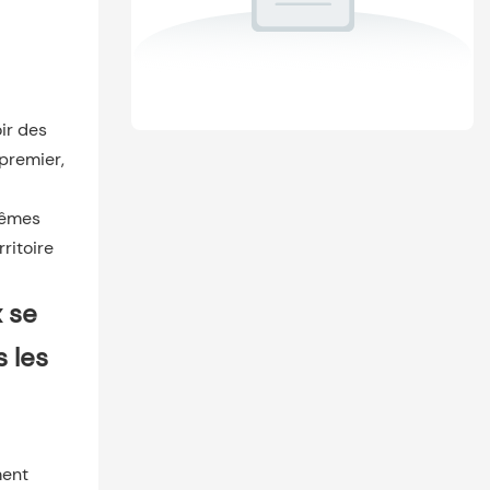
oir des
 premier,
 mêmes
ritoire
 se
s les
ment