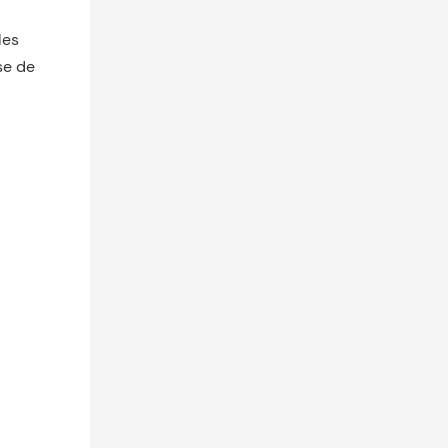
les
se de