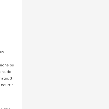
aux
aîche ou
oins de
tin. S'il
 nourrir