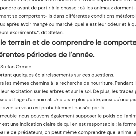
ndre avant de partir à la chasse : où les animaux dorment-i
comment se comportent-ils dans différentes conditions météoro
ux après avoir mangé ou marché, quelle est leur odeur et à q
urs excréments.”, dit Stefan.
e le terrain et de comprendre le compor
érentes périodes de l’année.
Stefan Orman
rtant quelques éclaircissements sur ces questions.
urs les mêmes chemins à la recherche de nourriture. Pendant l
ur excitation sur les arbres et sur le sol. De plus, les traces
se et l’âge d’un animal. Une piste plus petite, ainsi qu'une pi
he avec un veau est probablement passée par là.
st meuble, nous pouvons également supposer le poids de l'ani
r est une indication claire de qui en est responsable : la form
on parle de prédateurs, on peut même comprendre quel animal a