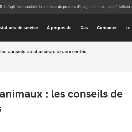
l s'agit d'une société de solutions de produits d'imagerie thermique spécialisée d
stations de service
À propos de
Cas
Contacter
Le 
: les conseils de chasseurs expérimentés
animaux : les conseils de 
s