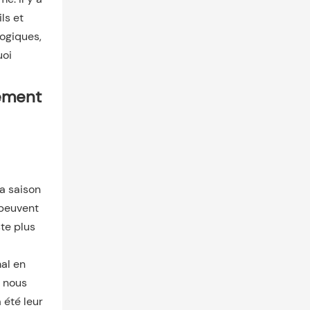
ls et
logiques,
uoi
tement
a saison
 peuvent
ste plus
mal en
e nous
 été leur