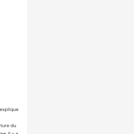
 explique
cture du
e. Il y a