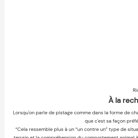
Ri
À la rec
Lorsqu'on parle de pistage comme dans la forme de chasse
que c'est sa façon préf
“Cela ressemble plus à un “un contre un” type de situat
terrain et la compréhension du comportement animal à d