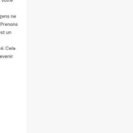
 votre
 gens ne
. Prenons
est un
é. Cela
revenir