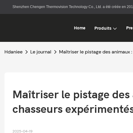
Shenzhen Chengen Thermovision Technology Co., Ltd. a été créée en 2015. I
Home
Pre
Produits
Hdaniee
Le journal
Maîtriser le pistage des animaux 
Maîtriser le pistage des 
chasseurs expérimenté
2025-04-19