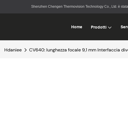
Shenzhen Chengen Thermovision Technology Co., Ltd. è stata fon
Home
Serv
Prodotti
Hdaniee
CV640: lunghezza focale 9,1 mm Interfaccia div