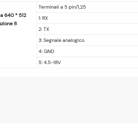
Terminali a 5 pin/1,25
1: RX
2: TX
3: Segnale analogico
4: GND
5: 4.5-18V