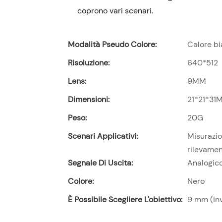
coprono vari scenari.
Modalità Pseudo Colore:
Calore b
Risoluzione:
640*512
Lens:
9MM
Dimensioni:
21*21*31
Peso:
20G
Scenari Applicativi:
Misurazio
rilevamen
Segnale Di Uscita:
Analogic
Colore:
Nero
È Possibile Scegliere L'obiettivo:
9 mm (inv