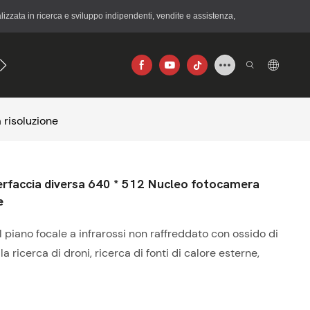
zzata in ricerca e sviluppo indipendenti, vendite e assistenza,
×192
640×512
 risoluzione
rfaccia diversa 640 * 512 Nucleo fotocamera
e
 piano focale a infrarossi non raffreddato con ossido di
 ricerca di droni, ricerca di fonti di calore esterne,