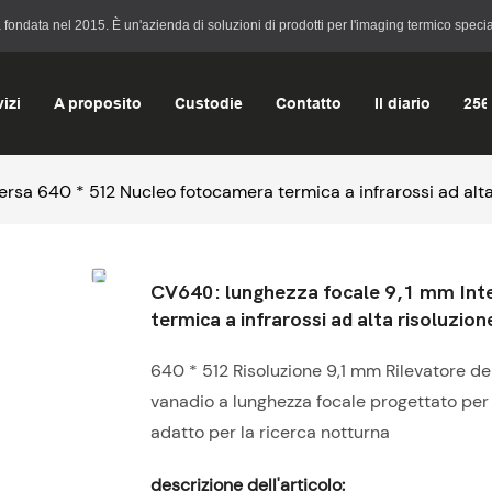
data nel 2015. È un'azienda di soluzioni di prodotti per l'imaging termico speciali
izi
A proposito
Custodie
Contatto
Il diario
256
ersa 640 * 512 Nucleo fotocamera termica a infrarossi ad alta
CV640: lunghezza focale 9,1 mm Inte
termica a infrarossi ad alta risoluzion
640 * 512 Risoluzione 9,1 mm Rilevatore del
vanadio a lunghezza focale progettato per la
adatto per la ricerca notturna
descrizione dell'articolo: