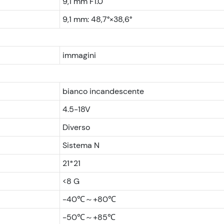
9,1 mm F1.0
9,1 mm: 48,7°×38,6°
immagini
bianco incandescente
4.5-18V
Diverso
Sistema N
21*21
<8 G
-40℃～+80℃
-50℃～+85℃