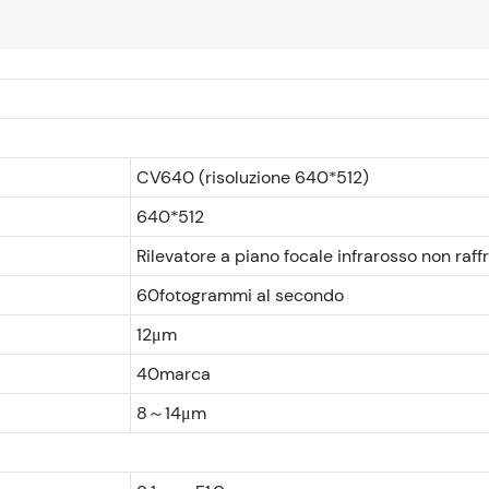
CV640 (risoluzione 640*512)
640*512
Rilevatore a piano focale infrarosso non raff
60fotogrammi al secondo
12μm
40marca
8～14μm