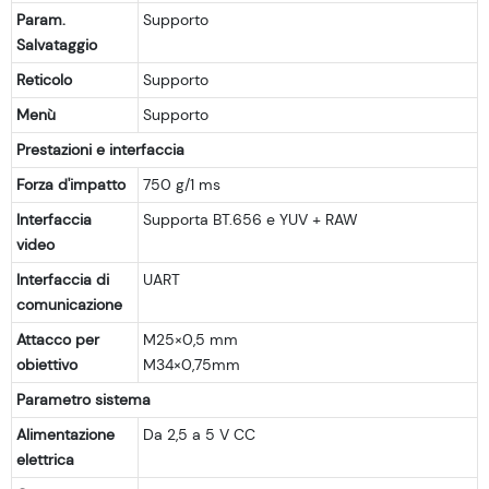
Param.
Supporto
Salvataggio
Reticolo
Supporto
Menù
Supporto
Prestazioni e interfaccia
Forza d'impatto
750 g/1 ms
Interfaccia
Supporta BT.656 e YUV + RAW
video
Interfaccia di
UART
comunicazione
Attacco per
M25×0,5 mm
obiettivo
M34×0,75mm
Parametro sistema
Alimentazione
Da 2,5 a 5 V CC
elettrica