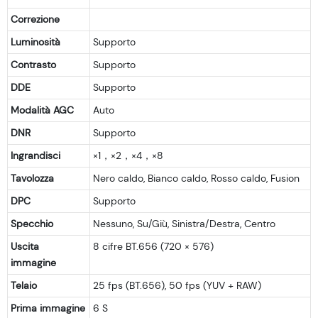
Correzione
Luminosità
Supporto
Contrasto
Supporto
DDE
Supporto
Modalità AGC
Auto
DNR
Supporto
Ingrandisci
×1，×2，×4，×8
Tavolozza
Nero caldo, Bianco caldo, Rosso caldo, Fusion
DPC
Supporto
Specchio
Nessuno, Su/Giù, Sinistra/Destra, Centro
Uscita
8 cifre BT.656 (720 × 576)
immagine
Telaio
25 fps (BT.656), 50 fps (YUV + RAW)
Prima immagine
6 S