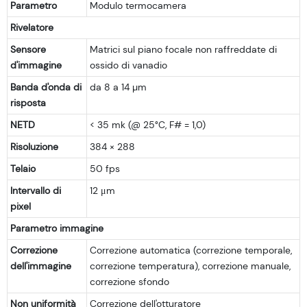
Parametro
Modulo termocamera
Rivelatore
Sensore
Matrici sul piano focale non raffreddate di
d'immagine
ossido di vanadio
Banda d'onda di
da 8 a 14 µm
risposta
NETD
< 35 mk (@ 25°C, F# = 1,0)
Risoluzione
384 × 288
Telaio
50 fps
Intervallo di
12 μm
pixel
Parametro immagine
Correzione
Correzione automatica (correzione temporale,
dell'immagine
correzione temperatura), correzione manuale,
correzione sfondo
Non uniformità
Correzione dell'otturatore