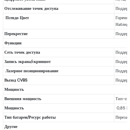
Отслеживание точек доступа
Поддер
Псевдо Цвет
Горячий
Наблюде
Перекрестие
Поддер
Функции
Сеть точек доступа
Поддер
Запись экрана/скриншот
Поддер
Лазерное позиционирование
Поддер
Выход CVBS
Поддер
Мощность
Внешняя мощность
Тип-c, 
Мощность
0,85 Вт
Тип батареи/Ресурс работы
Перезар
Другие