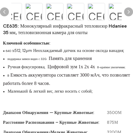
CE635: Монокулярный инфракрасный тепловизор Hdaniee
35 мм, тепловизионная камера для охоты
Ключевой особенностью:
х512, 12μm Неохлаждаемый датчик на основе оксида ванадия;
●
640
Память для хранения
●
поддержка записи видео с 32G
Ручная фокусировка,
Цифровой зум 1x 2x 4x
●
8-кратное увеличение;
Емкость аккумулятора составляет 3000 мАч, что позволяет
●
B
работать более 8 часов.
Маленький & легкий вес, легко носить с собой;
●
Диапазон Обнаружения — Крупные Животные:
3500М
Расстояние Распознавания – Крупные Животные:
875М
Диапазон Обнаружения-Мелкие Животные:
3200М