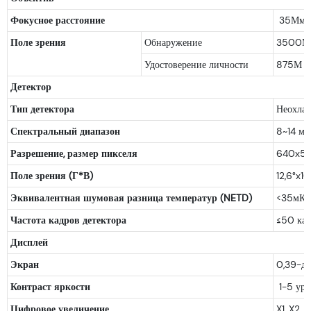
Фокусное расстояние
35Мм
Поле зрения
Обнаружение
3500М
Удостоверение личности
875М
Детектор
Тип детектора
Неохлаж
Спектральный диапазон
8~14 мк
Разрешение, размер пикселя
640x512
Поле зрения (Г*В)
12,6°x10,
Эквивалентная шумовая разница температур (NETD)
<35мК п
Частота кадров детектора
≤50 кад
Дисплей
Экран
0,39-дю
Контраст яркости
1-5 уро
Цифровое увеличение
X1, X2, X