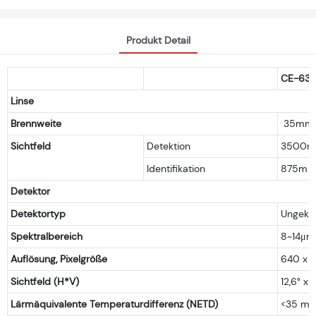
Produkt Detail
CE-63
Linse
Brennweite
35mm
Sichtfeld
Detektion
3500m
Identifikation
875m
Detektor
Detektortyp
Ungekü
Spektralbereich
8~14μm
Auflösung, Pixelgröße
640 x 5
Sichtfeld (H*V)
12,6° x 1
Lärmäquivalente Temperaturdifferenz (NETD)
<35 mK 