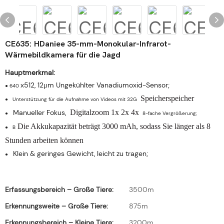
CE635: HDaniee 35-mm-Monokular-Infrarot-
Wärmebildkamera für die Jagd
Hauptmerkmal:
x512, 12μm Ungekühlter Vanadiumoxid-Sensor;
●
640
Speicherspeicher
●
Unterstützung für die Aufnahme von Videos mit 32G
Manueller Fokus,
Digitalzoom 1x 2x 4x
●
8-fache Vergrößerung;
Die Akkukapazität beträgt 3000 mAh, sodass Sie länger als 8
●
B
Stunden arbeiten können
Klein & geringes Gewicht, leicht zu tragen;
●
Erfassungsbereich – Große Tiere:
3500m
Erkennungsweite – Große Tiere:
875m
Erkennungsbereich – Kleine Tiere:
3200m