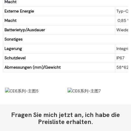
Macht
Externe Energie
Typ-C, 
Macht
0,85 W
Batterietyp/Ausdauer
Wiedera
Sonstiges
Lagerung
Integri
Schutzlevel
IP67
Abmessungen (mm)/Gewicht
58*62*
CE6系列-主图5
CE6系列-主图7
Fragen Sie mich jetzt an, ich habe die
Preisliste erhalten.