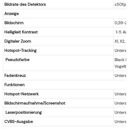
Bildrate des Detektors
≤50fps
Anzeige
Bildschirm
0,39-Zo
Helligkeit Kontrast
1-5 An
Digitaler Zoom
X1, X2, X
Hotspot-Tracking
Unterst
Pseudofarbe
Black H
Vogelb
Fadenkreuz
Unterst
Funktionen
Hotspot-Netzwerk
Unterst
Bildschirmaufnahme/Screenshot
Unterst
Laserpositionierung
Unterst
CVBS-Ausgabe
Unterst