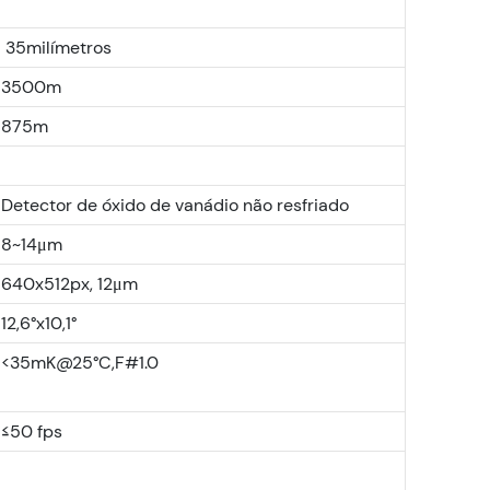
35milímetros
3500m
875m
Detector de óxido de vanádio não resfriado
8~14μm
640x512px, 12μm
12,6°x10,1°
<35mK@25°C,F#1.0
≤50 fps