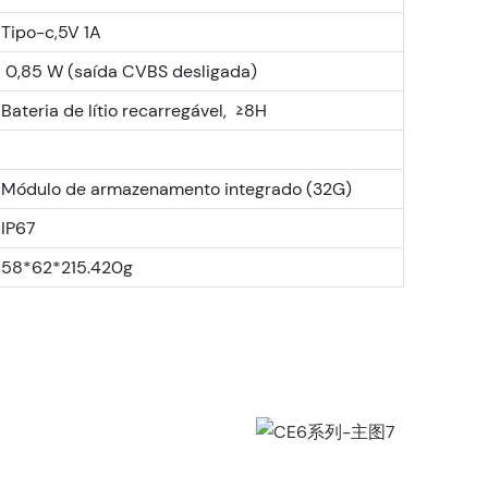
Tipo-c,5V 1A
0,85 W (saída CVBS desligada)
Bateria de lítio recarregável, ≥8H
Módulo de armazenamento integrado (32G)
IP67
58*62*215.420g
CE6系列-主图7