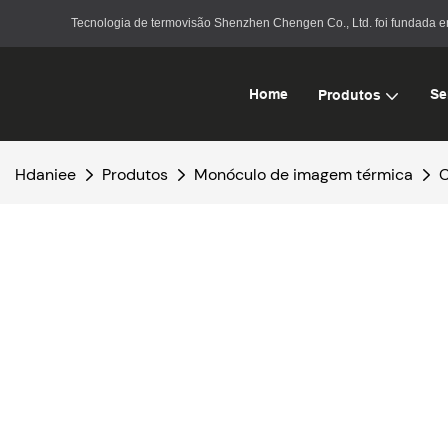
Tecnologia de termovisão Shenzhen Chengen Co., Ltd. foi fundada 
Home
Se
Produtos
Hdaniee
Produtos
Monóculo de imagem térmica