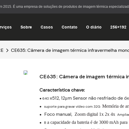
em 2015. É uma empresa de soluções de produtos de imagem térmica especializad
rviços
Sobre
Casos
Contato
O diário
256×192
CE
CE635: Câmera de imagem térmica infravermelha mon
CE635: Câmera de imagem térmica i
Característica chave:
x512, 12μm Sensor não resfriado de ó
●
640
Memória de a
●
suporte para gravar vídeo com 32G
Foco manual,
Zoom digital 1x 2x 4x
●
Amplia
a capacidade da bateria é de 3000 mAh para 
●
B