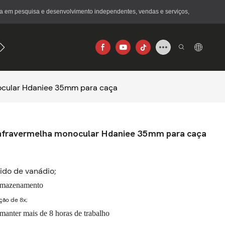
a em pesquisa e desenvolvimento independentes, vendas e serviços,
640×512
ocular Hdaniee 35mm para caça
nfravermelha monocular Hdaniee 35mm para caça
xido de vanádio;
rmazenamento
ção de 8x;
manter mais de 8 horas de trabalho