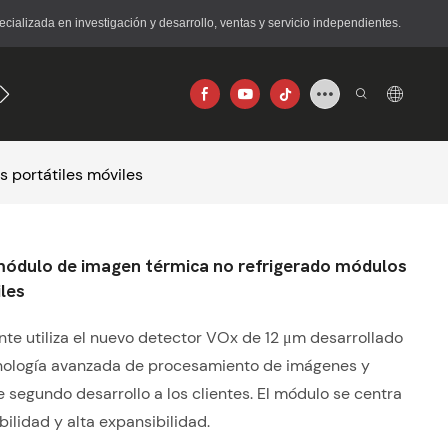
lizada en investigación y desarrollo, ventas y servicio independientes.
56×192
640×512
 portátiles móviles
módulo de imagen térmica no refrigerado módulos
iles
nte utiliza el nuevo detector VOx de 12 μm desarrollado
nología avanzada de procesamiento de imágenes y
segundo desarrollo a los clientes. El módulo se centra
bilidad y alta expansibilidad.