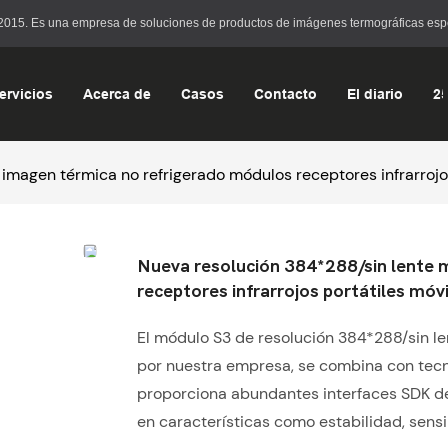
15. Es una empresa de soluciones de productos de imágenes termográficas especia
ervicios
Acerca de
Casos
Contacto
El diario
2
imagen térmica no refrigerado módulos receptores infrarrojos
Nueva resolución 384*288/sin lente 
receptores infrarrojos portátiles móv
El módulo S3 de resolución 384*288/sin le
por nuestra empresa, se combina con tec
proporciona abundantes interfaces SDK de 
en características como estabilidad, sensi