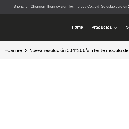
Shenzhen Chengen Thermovision Technology Co., Ltd. Se estableció en 20
Home
S
Productos
Hdaniee
Nueva resolución 384*288/sin lente módulo de 