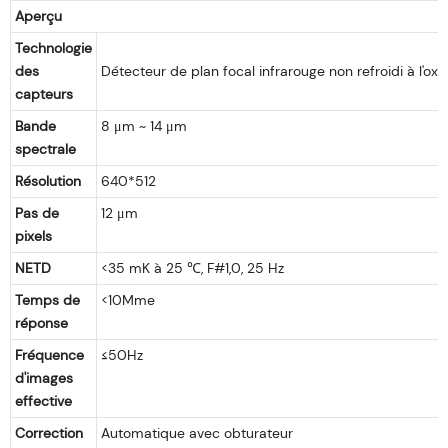
Aperçu
Technologie
des
capteurs
Bande
8 μm ~ 14 μm
spectrale
Résolution
640*512
Pas de
12 μm
pixels
NETD
<35 mK à 25 ℃, F#1,0, 25 Hz
Temps de
<10Mme
réponse
Fréquence
≤50Hz
d'images
effective
Correction
Automatique avec obturateur